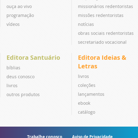
ouça ao vivo
missionários redentoristas
programação
missões redentoristas
vídeos
notícias
obras sociais redentoristas
secretariado vocacional
Editora Santuário
Editora Ideias &
Letras
bíblias
livros
deus conosco
coleções
livros
lançamentos
outros produtos
ebook
catálogo
Trabalhe conosco
Aviso de Privacidade