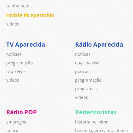
rainha hotéis
revista de aparecida
vídeos
TV Aparecida
Rádio Aparecida
notícias
notícias
programação
ouça ao vivo
tv ao vivo
podcast
vídeos
programação
programas
vídeos
Rádio POP
Redentoristas
empregos
história pe. vitor
notícias
hospedagem santo afonso