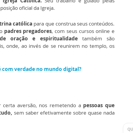
greja Católica.
Seu trabalho é guiado pelas
osição oficial da Igreja.
rina católica
para que construa seus conteúdos.
ão
padres pregadores
, com seus cursos online e
e oração e espiritualidade
também são
ais, onde, ao invés de se reunirem no templo, os
fé com verdade no mundo digital?
r certa aversão, nos remetendo a
pessoas que
tudo,
sem saber efetivamente sobre quase nada
QU