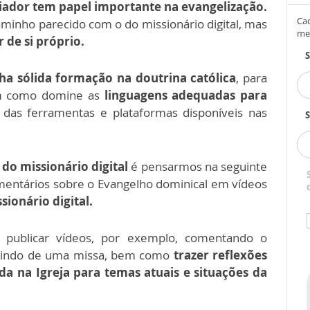
ciador tem papel importante na evangelização.
Cad
minho parecido com o do missionário digital, mas
me
 de si próprio.
ha sólida formação na doutrina católica
, para
em como domine as
linguagens adequadas para
das ferramentas e plataformas disponíveis nas
S
 do missionário digital
é pensarmos na seguinte
mentários sobre o Evangelho dominical em vídeos
sionário digital.
i publicar vídeos, por exemplo, comentando o
aindo de uma missa, bem como
trazer reflexões
 na Igreja para temas atuais e situações da