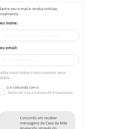
astre seu e-mail e receba notícias
nsalmente
Seu nome:
eu email:
Saiba mais sobre como usamos seus
dados
Li e concordo com o
Termo de Uso
e o
Aviso de Privacidade
Concordo em receber
mensagens da Casa da Mãe
Aparecida, através do