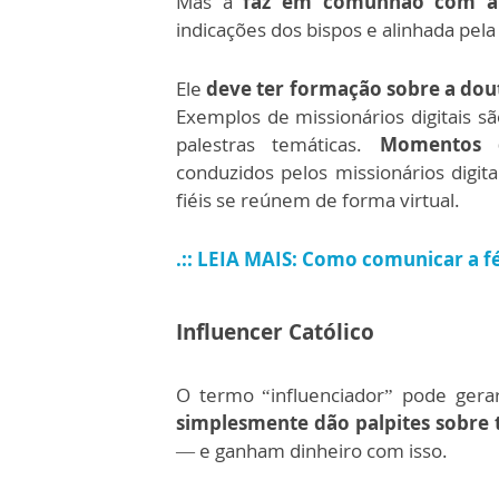
Mas a
faz em comunhão com a I
indicações dos bispos e alinhada pela p
Ele
deve ter formação sobre a dout
Exemplos de missionários digitais s
palestras temáticas.
Momentos d
conduzidos pelos missionários digit
fiéis se reúnem de forma virtual.
.:: LEIA MAIS: Como comunicar a 
Influencer Católico
O termo “influenciador” pode gera
simplesmente dão palpites sobre 
— e ganham dinheiro com isso.