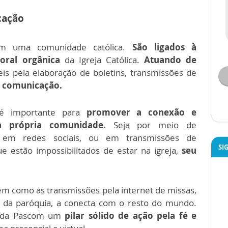
cação
em uma comunidade católica.
São ligados à
toral orgânica
da Igreja Católica.
Atuando de
eis pela elaboração de boletins, transmissões de
 comunicação.
, é importante para
promover a conexão e
a própria comunidade.
Seja por meio de
ns em redes sociais, ou em transmissões de
SI
e estão impossibilitados de estar na igreja,
seu
em como as transmissões pela internet de missas,
l da paróquia, a conecta com o resto do mundo.
az da Pascom um
pilar sólido de ação pela fé e