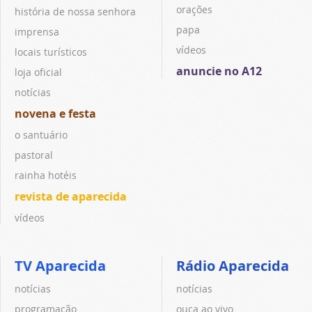
orações
história de nossa senhora
papa
imprensa
vídeos
locais turísticos
anuncie no A12
loja oficial
notícias
novena e festa
o santuário
pastoral
rainha hotéis
revista de aparecida
vídeos
TV Aparecida
Rádio Aparecida
notícias
notícias
programação
ouça ao vivo