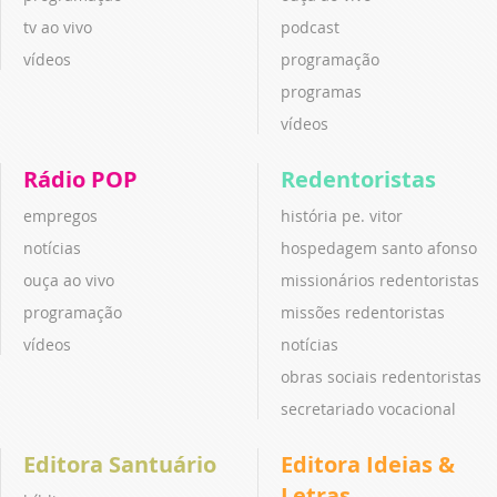
tv ao vivo
podcast
vídeos
programação
programas
vídeos
Rádio POP
Redentoristas
empregos
história pe. vitor
notícias
hospedagem santo afonso
ouça ao vivo
missionários redentoristas
programação
missões redentoristas
vídeos
notícias
obras sociais redentoristas
secretariado vocacional
Editora Santuário
Editora Ideias &
Letras