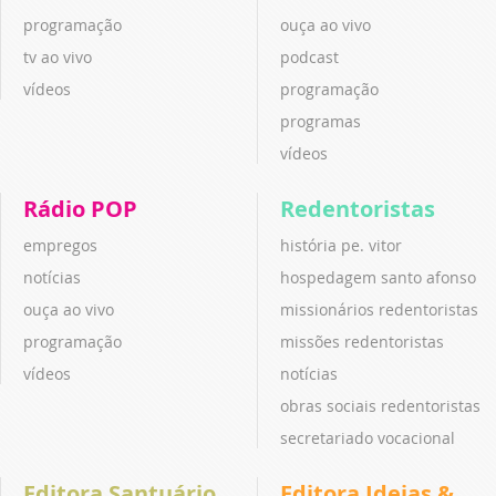
programação
ouça ao vivo
tv ao vivo
podcast
vídeos
programação
programas
vídeos
Rádio POP
Redentoristas
empregos
história pe. vitor
notícias
hospedagem santo afonso
ouça ao vivo
missionários redentoristas
programação
missões redentoristas
vídeos
notícias
obras sociais redentoristas
secretariado vocacional
Editora Santuário
Editora Ideias &