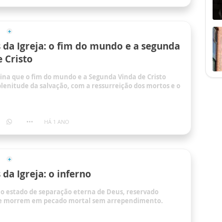
da Igreja: o fim do mundo e a segunda
e Cristo
sina que o fim do mundo e a Segunda Vinda de Cristo
enitude da salvação, com a ressurreição dos mortos e o
HÁ 1 ANO
da Igreja: o inferno
 o estado de separação eterna de Deus, reservado
e morrem em pecado mortal sem arrependimento.