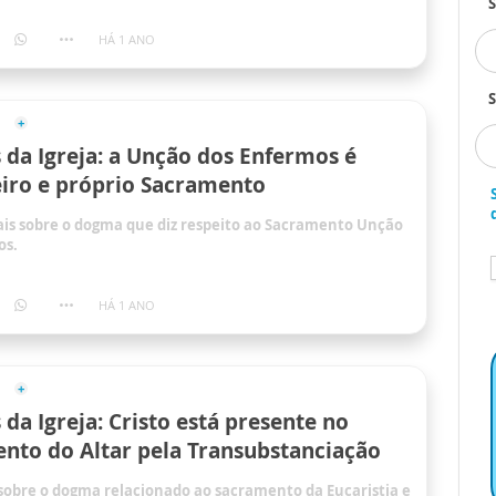
HÁ 1 ANO
S
da Igreja: a Unção dos Enfermos é
iro e próprio Sacramento
is sobre o dogma que diz respeito ao Sacramento Unção
os.
HÁ 1 ANO
da Igreja: Cristo está presente no
nto do Altar pela Transubstanciação
sobre o dogma relacionado ao sacramento da Eucaristia e