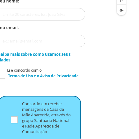
Seu nome:
eu email:
Saiba mais sobre como usamos seus
dados
Li e concordo com o
Termo de Uso
e o
Aviso de Privacidade
Concordo em receber
mensagens da Casa da
Mãe Aparecida, através do
grupo Santuário Nacional
e Rede Aparecida de
Comunicação