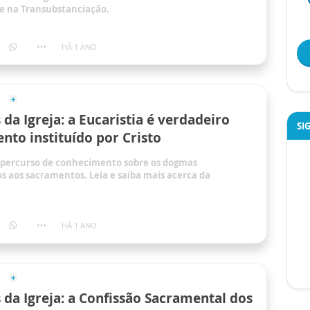
re na Transubstanciação.
HÁ 1 ANO
da Igreja: a Eucaristia é verdadeiro
SI
nto instituído por Cristo
 percurso de conhecimento sobre os dogmas
s aos sacramentos. Leia e saiba mais acerca da
HÁ 1 ANO
da Igreja: a Confissão Sacramental dos