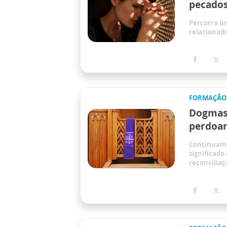
pecados
Percorra u
relacionado
FORMAÇÃO
Dogmas 
perdoar
Continuamo
significado
reconciliaç