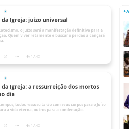
+ 
da Igreja: juízo universal
atecismo, o juízo será a manifestação definitiva para a
ação. Quem viver retamente e buscar o perdão alcançará
na.
HÁ 1 ANO
da Igreja: a ressurreição dos mortos
mo dia
tempos, todos ressuscitarão com seus corpos para o Juízo
para a vida eterna, outros para a condenação.
HÁ 1 ANO