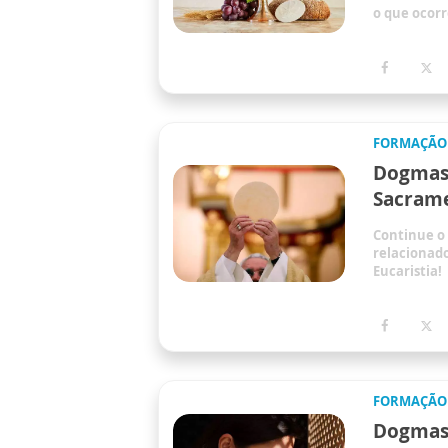
o que ocor
FORMAÇÃO
Dogmas 
Sacrame
Continue o
relacionado
Eucaristia!
FORMAÇÃO
Dogmas 