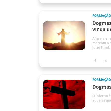
FORMAÇÃO
Dogmas 
vinda d
A Igreja en
marcam a pl
Juízo Final.
FORMAÇÃO
Dogmas 
O inferno é
àqueles qu