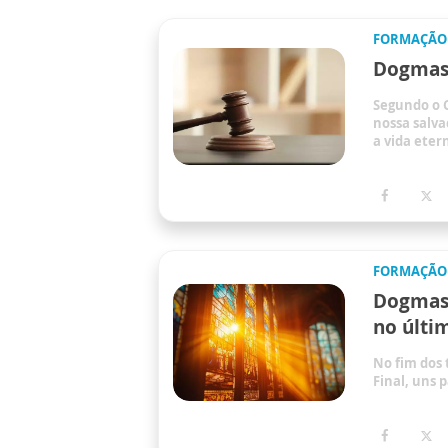
FORMAÇÃO
Dogmas 
Segundo o C
nossa salv
a vida eter
FORMAÇÃO
Dogmas 
no últi
No fim dos 
Final, uns 