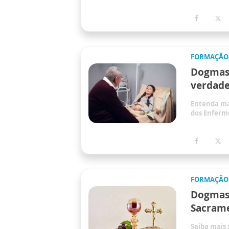
FORMAÇÃO
Dogmas 
verdade
Entenda ma
dos Enferm
FORMAÇÃO
Dogmas 
Sacrame
Saiba mais 