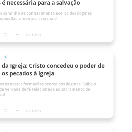
 é necessária para a salvação
m caminho de conhecimento acerca dos dogmas
s aos Sacramentos. Leia mais!
HÁ 1 ANO
da Igreja: Cristo concedeu o poder de
 os pecados à Igreja
s as nossas formações acerca dos dogmas. Saiba o
 da verdade de fé relacionada ao sacramento da
ão!
HÁ 1 ANO