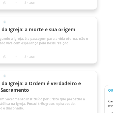
HÁ 1 ANO
da Igreja: a morte e sua origem
gundo a Igreja, é a passagem para a vida eterna, não o
istão vive com esperança pela Ressurreição.
HÁ 1 ANO
da Igreja: a Ordem é verdadeiro e
 Sacramento
QU
um Sacramento instituído por Cristo que perpetua a
Cad
tólica na Igreja. Possui três graus: episcopado,
me
o e diaconado.