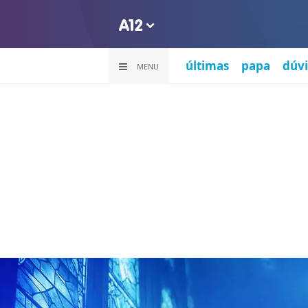
últimas
papa
dúvi
MENU