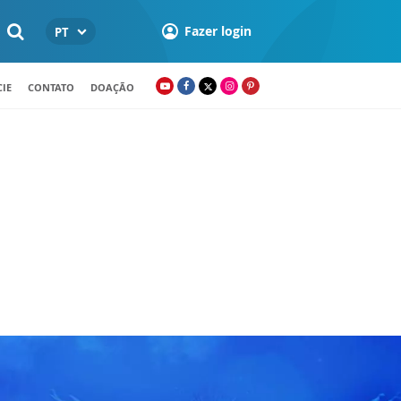
Fazer login
PT
IE
CONTATO
DOAÇÃO