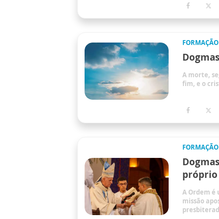
FORMAÇÃO
Dogmas 
A morte, se
fim, e o cr
FORMAÇÃO
Dogmas 
próprio
A Ordem é 
missão apos
presbiterad