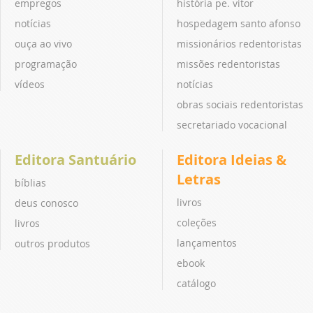
empregos
história pe. vitor
notícias
hospedagem santo afonso
ouça ao vivo
missionários redentoristas
programação
missões redentoristas
vídeos
notícias
obras sociais redentoristas
secretariado vocacional
Editora Santuário
Editora Ideias &
Letras
bíblias
livros
deus conosco
coleções
livros
lançamentos
outros produtos
ebook
catálogo