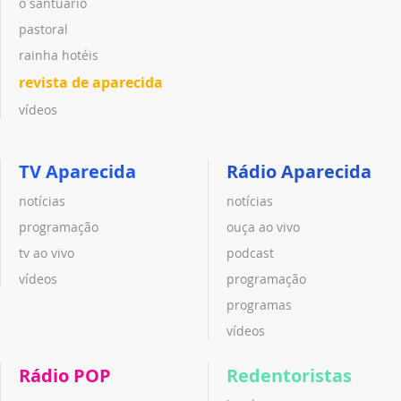
o santuário
pastoral
rainha hotéis
revista de aparecida
vídeos
TV Aparecida
Rádio Aparecida
notícias
notícias
programação
ouça ao vivo
tv ao vivo
podcast
vídeos
programação
programas
vídeos
Rádio POP
Redentoristas