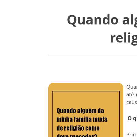
Quando al
rel
Qua
até
caus
O q
Pri