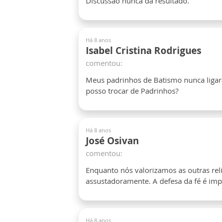
Discussão nunca dá resultado.
Há 8 anos
Isabel Cristina Rodrigues
comentou:
Meus padrinhos de Batismo nunca liga
posso trocar de Padrinhos?
Há 8 anos
José Osivan
comentou:
Enquanto nós valorizamos as outras rel
assustadoramente. A defesa da fé é imp
Há 8 anos