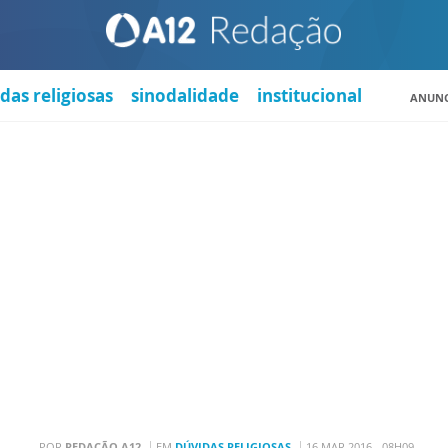
das religiosas
sinodalidade
institucional
ANUNC
POR
REDAÇÃO A12
EM
DÚVIDAS RELIGIOSAS
16 MAR 2016 - 08H09