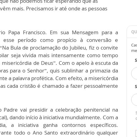
z que não podemos ficar esperando que as
vêm mais. Precisamos ir até onde as pessoas
prio Papa Francisco. Em sua Mensagem para a
QU
 esse período como propício à conversão e
Cad
“Na Bula de proclamação do Jubileu, fiz o convite
me
ilar seja vivida mais intensamente como tempo
a misericórdia de Deus”. Com o apelo à escuta da
oras para o Senhor”, quis sublinhar a primazia da
te a palavra profética. Com efeito, a misericórdia
s cada cristão é chamado a fazer pessoalmente
S
 Padre vai presidir a celebração penitencial na
cal), dando início à iniciativa mundialmente. Com a
ia, a iniciativa ganha contornos específicos.
ante todo o Ano Santo extraordinário qualquer