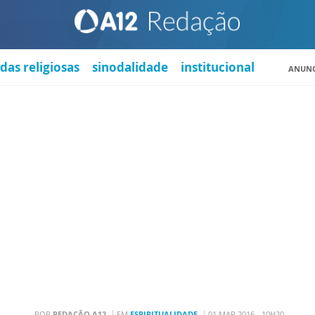
das religiosas
sinodalidade
institucional
ANUNC
POR
REDAÇÃO A12
EM
ESPIRITUALIDADE
01 MAR 2016 - 10H20