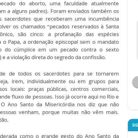
pecado do aborto, uma faculdade atualmente
gam a alguns padres). Foram enviados também os
uns sacerdotes que receberam uma incumbência
solver os chamados “pecados reservados à Santa
ônico, são cinco: a profanação das espécies
tra o Papa, a ordenação episcopal sem o mandato
ição do cúmplice em um pecado contra o sexto
e a violação direta do segredo da confissão.
dade de todos os sacerdotes para se tornarem
 seja, irem, individualmente ou em grupos para
os locais: praças públicas, centros comerciais,
nde fluxo de pessoas. Isso já ocorre aqui no Rio e
 O Ano Santo da Misericórdia nos diz que não
pessoas venham, porque muitas não vêm mais.
tão.
SI
siderada como o grande gesto do Ano Santo da