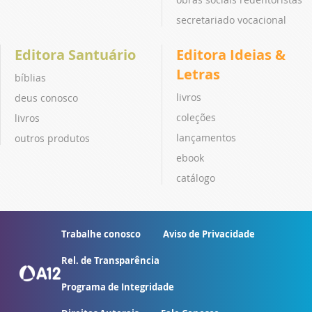
secretariado vocacional
Editora Santuário
Editora Ideias &
Letras
bíblias
livros
deus conosco
coleções
livros
lançamentos
outros produtos
ebook
catálogo
Trabalhe conosco
Aviso de Privacidade
Rel. de Transparência
Programa de Integridade