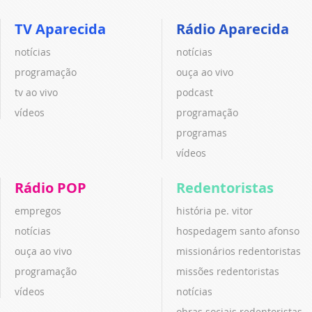
TV Aparecida
Rádio Aparecida
notícias
notícias
programação
ouça ao vivo
tv ao vivo
podcast
vídeos
programação
programas
vídeos
Rádio POP
Redentoristas
empregos
história pe. vitor
notícias
hospedagem santo afonso
ouça ao vivo
missionários redentoristas
programação
missões redentoristas
vídeos
notícias
obras sociais redentoristas