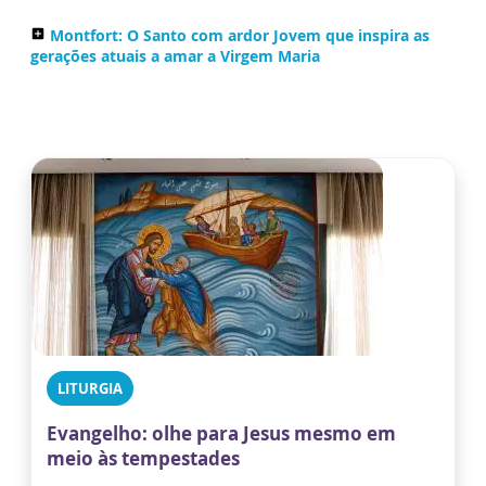
Montfort: O Santo com ardor Jovem que inspira as
add_box
gerações atuais a amar a Virgem Maria
LITURGIA
Evangelho: olhe para Jesus mesmo em
meio às tempestades