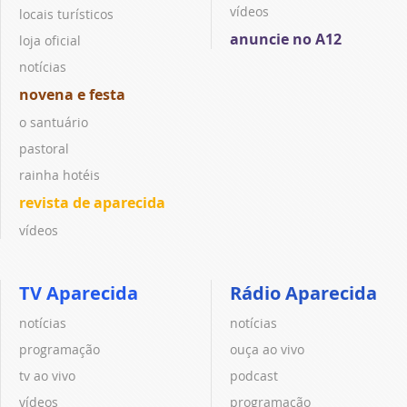
vídeos
locais turísticos
anuncie no A12
loja oficial
notícias
novena e festa
o santuário
pastoral
rainha hotéis
revista de aparecida
vídeos
TV Aparecida
Rádio Aparecida
notícias
notícias
programação
ouça ao vivo
tv ao vivo
podcast
vídeos
programação