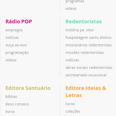
programas
vídeos
Rádio POP
Redentoristas
empregos
história pe. vitor
notícias
hospedagem santo afonso
ouça ao vivo
missionários redentoristas
programação
missões redentoristas
vídeos
notícias
obras sociais redentoristas
secretariado vocacional
Editora Santuário
Editora Ideias &
Letras
bíblias
livros
deus conosco
coleções
livros