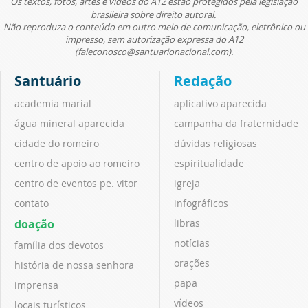
Os textos, fotos, artes e vídeos do A12 estão protegidos pela legislação
brasileira sobre direito autoral.
Não reproduza o conteúdo em outro meio de comunicação, eletrônico ou
impresso, sem autorização expressa do A12
(faleconosco@santuarionacional.com).
Santuário
Redação
academia marial
aplicativo aparecida
água mineral aparecida
campanha da fraternidade
cidade do romeiro
dúvidas religiosas
centro de apoio ao romeiro
espiritualidade
centro de eventos pe. vitor
igreja
contato
infográficos
doação
libras
notícias
família dos devotos
orações
história de nossa senhora
papa
imprensa
vídeos
locais turísticos