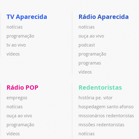
TV Aparecida
Rádio Aparecida
notícias
notícias
programação
ouça ao vivo
tv ao vivo
podcast
vídeos
programação
programas
vídeos
Rádio POP
Redentoristas
empregos
história pe. vitor
notícias
hospedagem santo afonso
ouça ao vivo
missionários redentoristas
programação
missões redentoristas
vídeos
notícias