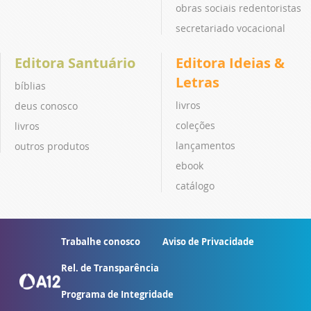
obras sociais redentoristas
secretariado vocacional
Editora Santuário
Editora Ideias &
Letras
bíblias
livros
deus conosco
coleções
livros
lançamentos
outros produtos
ebook
catálogo
Trabalhe conosco
Aviso de Privacidade
Rel. de Transparência
Programa de Integridade