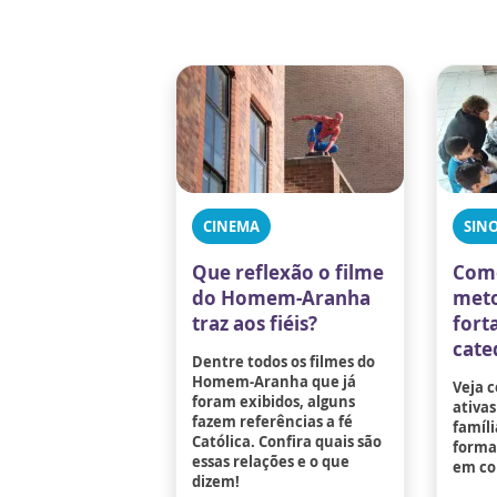
CINEMA
SIN
Que reflexão o filme
Com
do Homem-Aranha
meto
traz aos fiéis?
fort
cate
Dentre todos os filmes do
Homem-Aranha que já
Veja 
foram exibidos, alguns
ativas
fazem referências a fé
famíli
Católica. Confira quais são
formaç
essas relações e o que
em co
dizem!