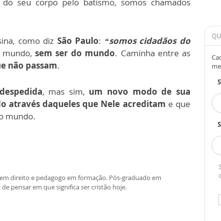
 do seu corpo pelo batismo, somos chamados
QU
ina, como diz
São Paulo
:
“somos cidadãos do
te mundo,
sem ser do mundo
. Caminha entre as
Cad
ue não passam
.
me
despedida
, mas sim,
um novo modo de sua
do através daqueles que Nele acreditam
e que
no mundo.
S
re em direito e pedagogo em formação. Pós-graduado em
 de pensar em que significa ser cristão hoje.