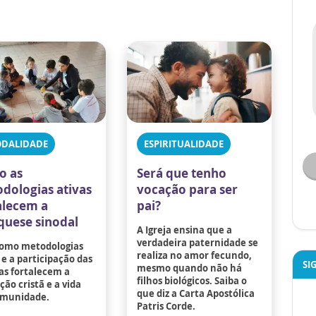
ODALIDADE
ESPIRITUALIDADE
o as
Será que tenho
dologias ativas
vocação para ser
alecem a
pai?
quese sinodal
A Igreja ensina que a
verdadeira paternidade se
como metodologias
realiza no amor fecundo,
 e a participação das
SI
mesmo quando não há
as fortalecem a
filhos biológicos. Saiba o
ão cristã e a vida
que diz a Carta Apostólica
munidade.
Patris Corde.