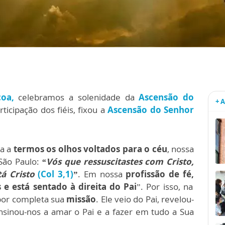
coa
,
celebramos a solenidade da
Ascensão do
+ 
articipação dos fiéis, fixou a
Ascensão do Senhor
a a
termos os olhos voltados para o céu
, nossa
 São Paulo:
“Vós que ressuscitastes com Cristo,
tá Cristo
(Col 3,1)
”
. Em nossa
profissão de fé,
 e está sentado à direita do Pai
”. Por isso, na
por completa sua
missão
. Ele veio do Pai, revelou-
ensinou-nos a amar o Pai e a fazer em tudo a Sua