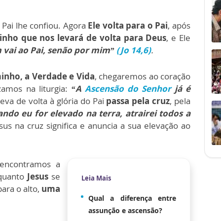
 Pai lhe confiou. Agora
Ele volta para o Pai
, após
inho que nos levará de volta para Deus
, e Ele
 vai ao Pai, senão por mim”
(Jo 14,6)
.
inho, a Verdade e Vida
, chegaremos ao coração
amos na liturgia:
“A
Ascensão do Senhor
já é
eva de volta à glória do Pai
passa pela cruz
, pela
ndo eu for elevado na terra, atrairei todos a
us na cruz significa e anuncia a sua elevação ao
ncontramos a
nquanto
Jesus
se
Leia Mais
ara o alto,
uma
Qual a diferença entre
assunção e ascensão?