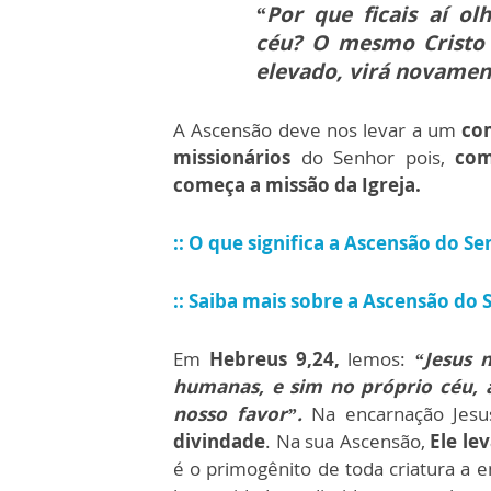
“Por que ficais aí ol
céu? O mesmo Cristo 
elevado, virá novament
A Ascensão deve nos levar a um
co
missionários
do Senhor pois,
com
começa a missão da Igreja.
:: O que significa a Ascensão do S
:: Saiba mais sobre a Ascensão do
Em
Hebreus 9,24,
lemos:
“Jesus 
humanas, e sim no próprio céu, 
nosso favor”.
Na encarnação Jesus
divindade
. Na sua Ascensão,
Ele le
é o primogênito de toda criatura a e