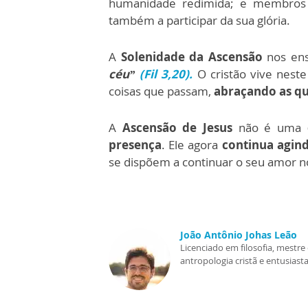
humanidade redimida; e membros
também a participar da sua glória.
A
Solenidade da Ascensão
nos ens
céu”
(Fil 3,20).
O cristão vive nes
coisas que passam,
abraçando as q
A
Ascensão de Jesus
não é uma
presença
. Ele agora
continua agin
se dispõem a continuar o seu amor 
João Antônio Johas Leão
Licenciado em filosofia, mest
antropologia cristã e entusiasta