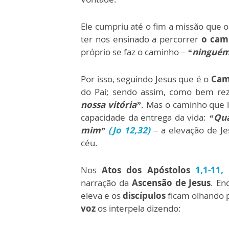
Ele cumpriu até o fim a missão que o
ter nos ensinado a percorrer
o cam
próprio se faz o caminho –
“ninguém
Por isso, seguindo Jesus que é o
Cam
do Pai; sendo assim, como bem rez
nossa vitória”
. Mas o caminho que l
capacidade da entrega da vida:
“Qua
mim”
(Jo 12,32)
– a elevação de Jes
céu.
Nos
Atos dos Apóstolos
1,1-11
,
e
narração da
Ascensão de Jesus
. E
eleva e os
discípulos
ficam olhando p
voz
os interpela dizendo: