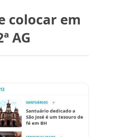
e colocar em
2ª AG
A12
SANTUÁRIOS
Santuário dedicado a
São José é um tesouro de
fé em BH