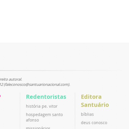
reito autoral.
12 (faleconosco@santuarionacional.com).
P
Redentoristas
Editora
Santuário
história pe. vitor
bíblias
hospedagem santo
afonso
deus conosco
missionários