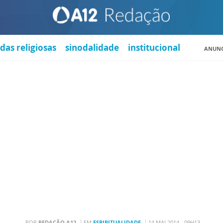
das religiosas
sinodalidade
institucional
ANUNC
POR
REDAÇÃO A12
EM
ESPIRITUALIDADE
14 MAI 2014 - 09H13