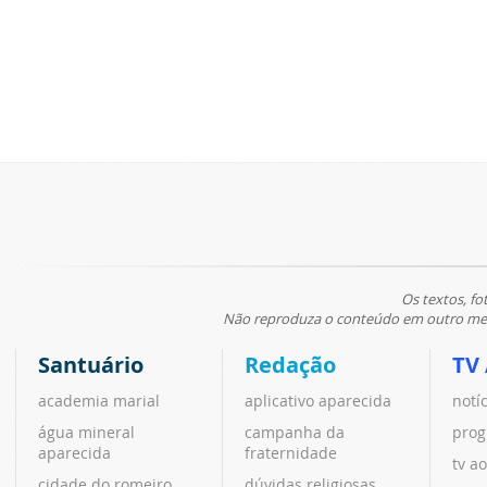
Os textos, fo
Não reproduza o conteúdo em outro meio
Santuário
Redação
TV
academia marial
aplicativo aparecida
notí
água mineral
campanha da
prog
aparecida
fraternidade
tv ao
cidade do romeiro
dúvidas religiosas