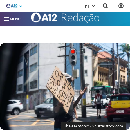
PT
MENU
ThalesAntonio / Shutterstock.com