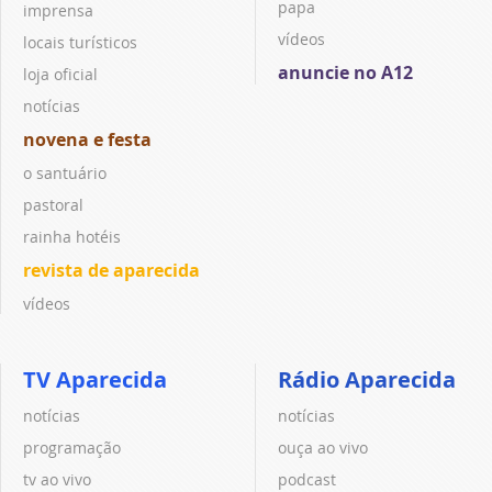
papa
imprensa
vídeos
locais turísticos
anuncie no A12
loja oficial
notícias
novena e festa
o santuário
pastoral
rainha hotéis
revista de aparecida
vídeos
TV Aparecida
Rádio Aparecida
notícias
notícias
programação
ouça ao vivo
tv ao vivo
podcast