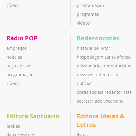
vídeos
programação
programas
vídeos
Rádio POP
Redentoristas
empregos
história pe. vitor
notícias
hospedagem santo afonso
ouça ao vivo
missionários redentoristas
programação
missões redentoristas
vídeos
notícias
obras sociais redentoristas
secretariado vocacional
Editora Santuário
Editora Ideias &
Letras
bíblias
livros
deus conosco