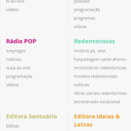
tv ao vivo
podcast
vídeos
programação
programas
vídeos
Rádio POP
Redentoristas
empregos
história pe. vitor
notícias
hospedagem santo afonso
ouça ao vivo
missionários redentoristas
programação
missões redentoristas
vídeos
notícias
obras sociais redentoristas
secretariado vocacional
Editora Santuário
Editora Ideias &
Letras
bíblias