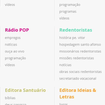
vídeos
programação
programas
vídeos
Rádio POP
Redentoristas
empregos
história pe. vitor
notícias
hospedagem santo afonso
ouça ao vivo
missionários redentoristas
programação
missões redentoristas
vídeos
notícias
obras sociais redentoristas
secretariado vocacional
Editora Santuário
Editora Ideias &
Letras
bíblias
livros
deus conosco