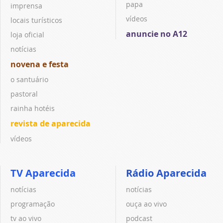
papa
imprensa
vídeos
locais turísticos
anuncie no A12
loja oficial
notícias
novena e festa
o santuário
pastoral
rainha hotéis
revista de aparecida
vídeos
TV Aparecida
Rádio Aparecida
notícias
notícias
programação
ouça ao vivo
tv ao vivo
podcast