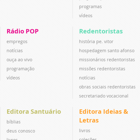
programas
vídeos
Rádio POP
Redentoristas
empregos
história pe. vitor
notícias
hospedagem santo afonso
ouça ao vivo
missionários redentoristas
programação
missões redentoristas
vídeos
notícias
obras sociais redentoristas
secretariado vocacional
Editora Santuário
Editora Ideias &
Letras
bíblias
livros
deus conosco
coleções
livros