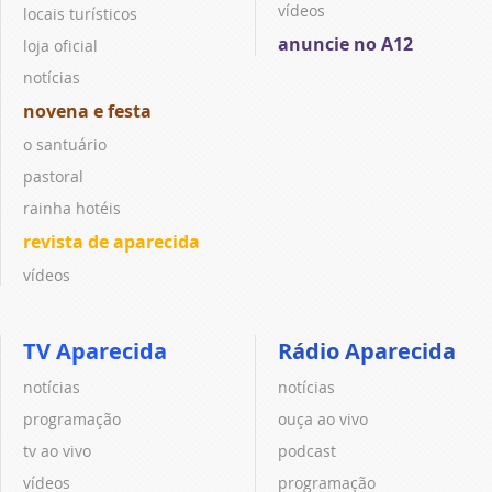
vídeos
locais turísticos
anuncie no A12
loja oficial
notícias
novena e festa
o santuário
pastoral
rainha hotéis
revista de aparecida
vídeos
TV Aparecida
Rádio Aparecida
notícias
notícias
programação
ouça ao vivo
tv ao vivo
podcast
vídeos
programação