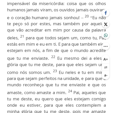
impensável da misericórdia: coisa que os olhos
humanos jamais viram, os ouvidos jamais ouviram
20
e o coração humano jamais sonhou! –
“Eu não
te peço só por estes, mas também por aqueles
que vão acreditar em mim por causa da palavra
21
deles,
para que todos sejam um, como tu, Pai,
estás em mim e eu em ti. E para que também eles
estejam em nós, a fim de que o mundo acredite
22
que tu me enviaste.
Eu mesmo dei a eles a
glória que tu me deste, para que eles sejam um,
23
como nós somos um.
Eu neles e tu em mim,
para que sejam perfeitos na unidade, e para que o
mundo reconheça que tu me enviaste e que os
24
amaste, como amaste a mim.
Pai, aqueles que
tu me deste, eu quero que eles estejam comigo
onde eu estiver, para que eles contemplem a
minha glória que tu me deste, pois me amaste