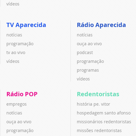
vídeos
TV Aparecida
Rádio Aparecida
notícias
notícias
programação
ouça ao vivo
tv ao vivo
podcast
vídeos
programação
programas
vídeos
Rádio POP
Redentoristas
empregos
história pe. vitor
notícias
hospedagem santo afonso
ouça ao vivo
missionários redentoristas
programação
missões redentoristas