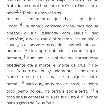
fruto do encontro humano com Cristo, Deus entre
2, 5
nós:“
Tenham em vocês os
mesmos sentimentos que havia em Jesus
6
Cristo:
Ele tinha a condição divina, mas não se
7
apegou a sua igualdade com Deus.
Pelo
contrário, esvaziou-se a si mesmo, assumindo a
condição de servo e tornando-se semelhante aos
homens. Assim, apresentando-se como simples
8
homem,
humilhou-se a si mesmo, tornando-se
9
obediente até a morte, e morte de cruz!
Por
isso, Deus o exaltou grandemente, e lhe deu o
Nome que está acima de qualquer outro
10
nome;
para que, ao nome de Jesus, se dobre
11
todo joelho no céu, na terra e sob a terra;
e
toda língua confesse que Jesus Cristo é o Senhor,
para a glória de Deus Pai.”