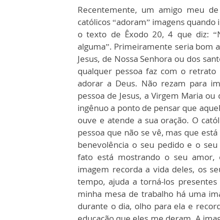
Recentemente, um amigo meu de 
católicos “adoram” imagens quando is
o texto de Êxodo 20, 4 que diz: “
alguma”. Primeiramente seria bom a
Jesus, de Nossa Senhora ou dos sant
qualquer pessoa faz com o retrato
adorar a Deus. Não rezam para ima
pessoa de Jesus, a Virgem Maria ou 
ingênuo a ponto de pensar que aque
ouve e atende a sua oração. O cató
pessoa que não se vê, mas que está 
benevolência o seu pedido e o se
fato está mostrando o seu amor, c
imagem recorda a vida deles, os s
tempo, ajuda a torná-los presentes
minha mesa de trabalho há uma ima
durante o dia, olho para ela e rec
educação que eles me deram. A imag