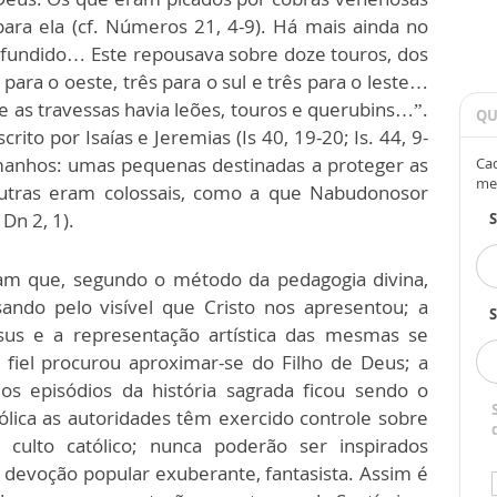
ara ela (cf. Números 21, 4-9). Há mais ainda no
l fundido… Este repousava sobre doze touros, dos
 para o oeste, três para o sul e três para o leste…
 as travessas havia leões, touros e querubins…”.
QU
ito por Isaías e Jeremias (Is 40, 19-20; Is. 44, 9-
tamanhos: umas pequenas destinadas a proteger as
Cad
me
 outras eram colossais, como a que Nabudonosor
Dn 2, 1).
am que, segundo o método da pedagogia divina,
sando pelo visível que Cristo nos apresentou; a
S
sus e a representação artística das mesmas se
fiel procurou aproximar-se do Filho de Deus; a
os episódios da história sagrada ficou sendo o
ólica as autoridades têm exercido controle sobre
 culto católico; nunca poderão ser inspirados
 devoção popular exuberante, fantasista. Assim é