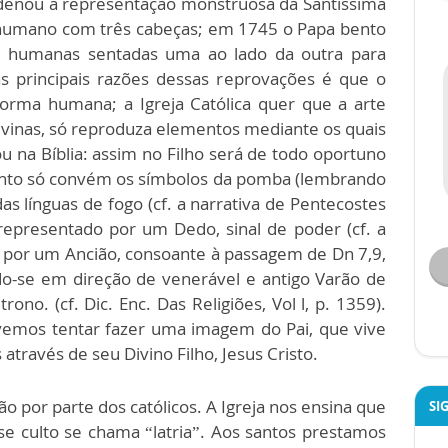
denou a representação monstruosa da Santíssima
 humano com três cabeças; em 1745 o Papa bento
as humanas sentadas uma ao lado da outra para
as principais razões dessas reprovações é que o
forma humana; a Igreja Católica quer que a arte
Divinas, só reproduza elementos mediante os quais
u na Bíblia: assim no Filho será de todo oportuno
 Santo só convém os símbolos da pomba (lembrando
as línguas de fogo (cf. a narrativa de Pentecostes
representado por um Dedo, sinal de poder (cf. a
u por um Ancião, consoante à passagem de Dn 7,9,
o-se em direção de venerável e antigo Varão de
ono. (cf. Dic. Enc. Das Religiões, Vol l, p. 1359).
vemos tentar fazer uma imagem do Pai, que vive
través de seu Divino Filho, Jesus Cristo.
o por parte dos católicos. A Igreja nos ensina que
SI
 culto se chama “latria”. Aos santos prestamos