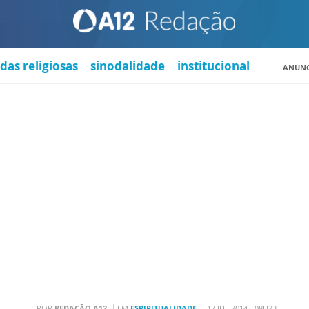
das religiosas
sinodalidade
institucional
ANUNC
POR
REDAÇÃO A12
EM
ESPIRITUALIDADE
17 JUL 2014 - 08H23