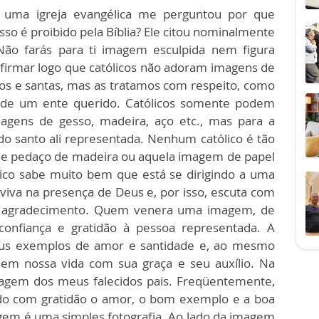
uma igreja evangélica me perguntou por que
so é proibido pela Bíblia? Ele citou nominalmente
Não farás para ti imagem esculpida nem figura
firmar logo que católicos não adoram imagens de
os e santas, mas as tratamos com respeito, como
 de um ente querido. Católicos somente podem
gens de gesso, madeira, aço etc., mas para a
do santo ali representada. Nenhum católico é tão
le pedaço de madeira ou aquela imagem de papel
lico sabe muito bem que está se dirigindo a uma
viva na presença de Deus e, por isso, escuta com
u agradecimento. Quem venera uma imagem, de
onfiança e gratidão à pessoa representada. A
eus exemplos de amor e santidade e, ao mesmo
 em nossa vida com sua graça e seu auxílio. Na
gem dos meus falecidos pais. Freqüentemente,
ordo com gratidão o amor, o bom exemplo e a boa
em é uma simples fotografia. Ao lado da imagem