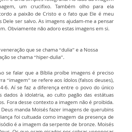
agem, um crucifixo. Também olho para ela
ordo a paixão de Cristo e o fato que Ele é meu
os Dele ser salvo. As imagens ajudam-me a pensar
ntam. Obviamente não adoro estas imagens em si.
 veneração que se chama “dulia” e a Nossa
ação se chama “hiper-dulia”.
o se falar que a Bíblia proíbe imagens é preciso
a “imagem” se refere aos ídolos (falsos deuses),
-6. Aí se faz a diferença entre o povo do único
dados à idolatria, ao culto pagão das estátuas
os. Fora desse contexto a imagem não é proibida.
, Deus manda Moisés fazer imagens de querubins
Aliança foi cultuada como imagem da presença de
isódio é a imagem da serpente de bronze. Moisés
Deus. Os que eram picados por cobras venenosas