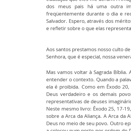
dos meus pais há uma outra im
freqüentemente durante o dia e rec
Salvador. Espero, através dos mérit
e refletir sobre o que elas represe
Aos santos prestamos nosso culto de
Senhora, que é especial, nossa vener
Mas vamos voltar à Sagrada Bíblia. A
entender o contexto. Quando a palavr
ela é proibida. Como em Êxodo 20, 4
Deus verdadeiro e os demais povos 
representativas de deuses imaginári
Neste mesmo livro: Êxodo 25, 17-19
sobre a Arca da Aliança. A Arca da 
Deus no meio de seu povo. Outro ep
a colocou num poste por ordem de 