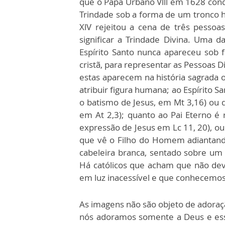
que o Papa Urbano Vlll em 1628 con
Trindade sob a forma de um tronco
XlV rejeitou a cena de três pesso
significar a Trindade Divina. Uma d
Espírito Santo nunca apareceu sob 
cristã, para representar as Pessoas 
estas aparecem na história sagrada o
atribuir figura humana; ao Espírito
o batismo de Jesus, em Mt 3,16) ou d
em At 2,3); quanto ao Pai Eterno é 
expressão de Jesus em Lc 11, 20), o
que vê o Filho do Homem adiantand
cabeleira branca, sentado sobre um tr
Há católicos que acham que não de
em luz inacessível e que conhecemos a
As imagens não são objeto de adoraçã
nós adoramos somente a Deus e esse