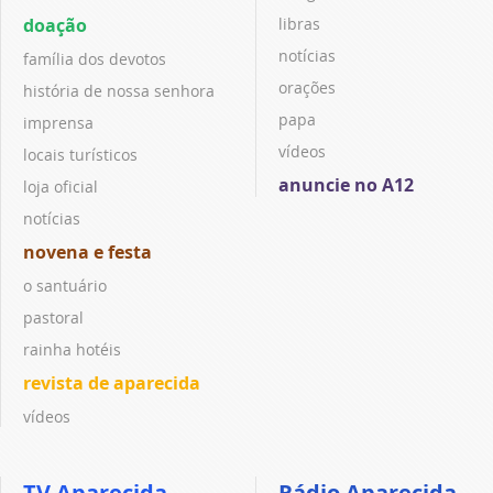
doação
libras
notícias
família dos devotos
orações
história de nossa senhora
papa
imprensa
vídeos
locais turísticos
anuncie no A12
loja oficial
notícias
novena e festa
o santuário
pastoral
rainha hotéis
revista de aparecida
vídeos
TV Aparecida
Rádio Aparecida