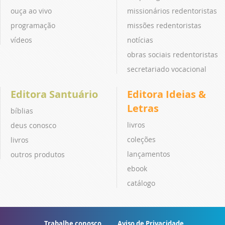
ouça ao vivo
missionários redentoristas
programação
missões redentoristas
vídeos
notícias
obras sociais redentoristas
secretariado vocacional
Editora Santuário
Editora Ideias &
Letras
bíblias
livros
deus conosco
coleções
livros
lançamentos
outros produtos
ebook
catálogo
Trabalhe conosco
Aviso de Privacidade