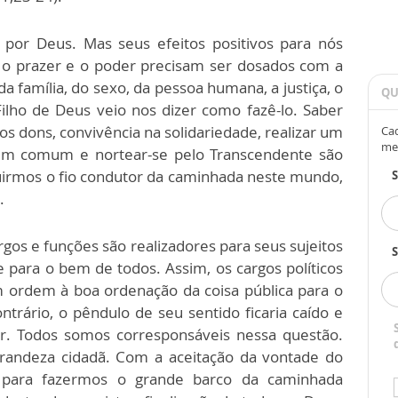
 por Deus. Mas seus efeitos positivos para nós
 o prazer e o poder precisam ser dosados com a
 da família, do sexo, da pessoa humana, a justiça, o
QU
 Filho de Deus veio nos dizer como fazê-lo. Saber
dos dons, convivência na solidariedade, realizar um
Cad
me
em comum e nortear-se pelo Transcendente são
uirmos o fio condutor da caminhada neste mundo,
.
rgos e funções são realizadores para seus sujeitos
S
 para o bem de todos. Assim, os cargos políticos
 ordem à boa ordenação da coisa pública para o
trário, o pêndulo de seu sentido ficaria caído e
ser. Todos somos corresponsáveis nessa questão.
randeza cidadã. Com a aceitação da vontade do
 para fazermos o grande barco da caminhada