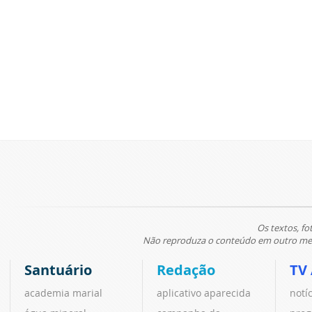
Os textos, fo
Não reproduza o conteúdo em outro meio
Santuário
Redação
TV
academia marial
aplicativo aparecida
notí