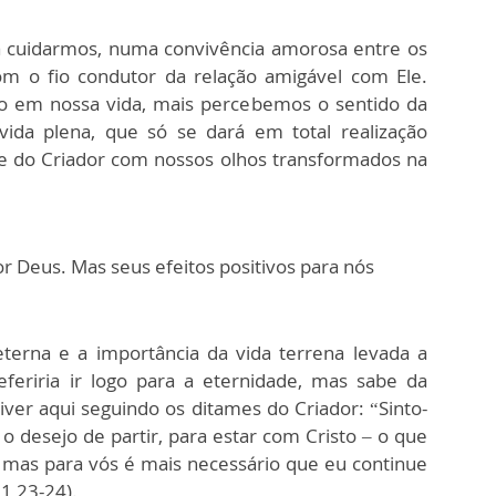
la cuidarmos, numa convivência amorosa entre os
m o fio condutor da relação amigável com Ele.
to em nossa vida, mais percebemos o sentido da
ida plena, que só se dará em total realização
 do Criador com nossos olhos transformados na
or Deus. Mas seus efeitos positivos para nós
eterna e a importância da vida terrena levada a
eferiria ir logo para a eternidade, mas sabe da
ver aqui seguindo os ditames do Criador: “Sinto-
 o desejo de partir, para estar com Cristo – o que
 mas para vós é mais necessário que eu continue
1,23-24).