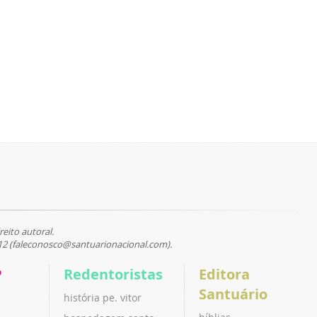
reito autoral.
12 (faleconosco@santuarionacional.com).
P
Redentoristas
Editora
Santuário
história pe. vitor