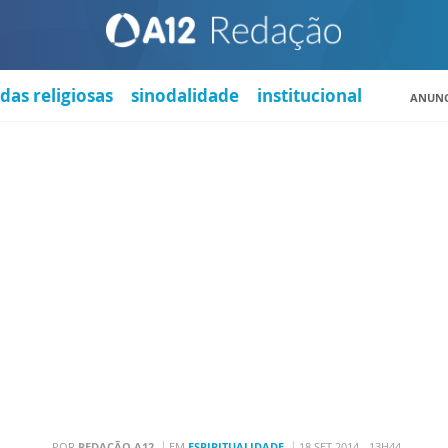
das religiosas
sinodalidade
institucional
ANUNC
POR
REDAÇÃO A12
EM
ESPIRITUALIDADE
18 SET 2014 - 13H44