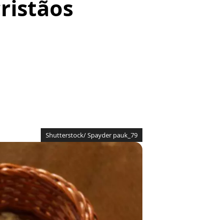
cristãos
Shutterstock/ Spayder pauk_79