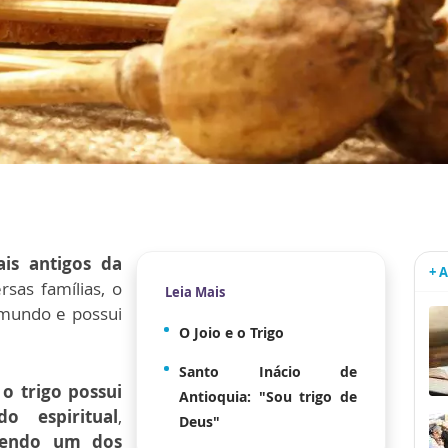
is antigos da
+ 
sas famílias, o
Leia Mais
 mundo e possui
O Joio e o Trigo
Santo Inácio de
 o trigo possui
Antioquia: "Sou trigo de
o espiritual
,
Deus"
sendo um dos