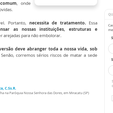
 comum
, onde
ovidas.
QU
el. Portanto,
necessita de tratamento.
Essa
Cad
nsar as nossas instituições, estruturas e
me
er arejadas para não embolorar.
ersão deve abranger toda a nossa vida, sob
Senão, corremos sérios riscos de matar a sede
S
a, C.Ss.R.
alha na Paróquia Nossa Senhora das Dores, em Miracatu (SP)