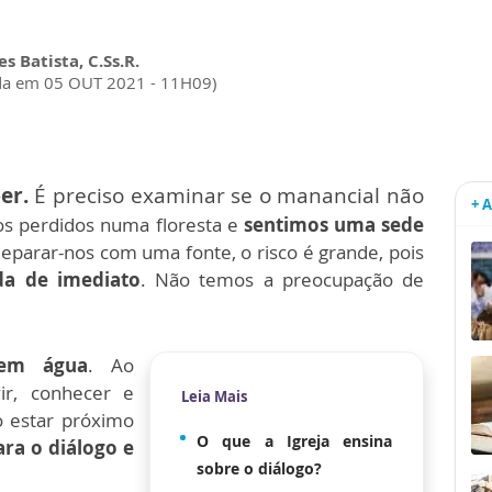
s Batista, C.Ss.R.
da em 05 OUT 2021 - 11H09)
er.
É preciso examinar se o manancial não
+ 
s perdidos numa floresta e
sentimos uma sede
deparar-nos com uma fonte, o risco é grande, pois
da de imediato
. Não temos a preocupação de
cem água
. Ao
ir, conhecer e
Leia Mais
o estar próximo
O que a Igreja ensina
ra o diálogo e
sobre o diálogo?