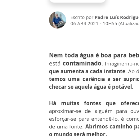
Escrito por
Padre Luís Rodrigue
06 ABR 2021 - 10H55 (Atualiza
Nem toda água é boa para beb
está
contaminado
.
Imaginemo-no
que aumenta a cada instante
. Ao 
temos uma carência a ser supri
checar se aquela água é potável
.
Há muitas fontes que ofere
aproximar-se de alguém para ouv
esforçar-se para entendê-lo, é com
de uma fonte.
Abrimos caminho pa
o mundo será melhor.