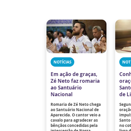
NOTÍCIAS
NOT
Em ação de graças,
Conh
Zé Neto faz romaria
oraç
ao Santuário
Sant
Nacional
de L
Romaria de Zé Neto chega
Segund
ao Santuário Nacional de
oraçã
Aparecida. O cantor veio a
impuls
cavalo para agradecer as
Santo 
bênçãos concedidas pela
no co
intercessão de Nossa
livro 