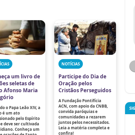
ÍCIAS
NOTÍCIAS
eça um livro de
Participe do Dia de
ões seletas de
Oração pelos
o Afonso Maria
Cristãos Perseguidos
igório
A Fundação Pontifícia
ACN, com apoio da CNBB,
o o Papa Leão XIV, a
SI
convida paróquias e
o é um ato
comunidades a rezarem
ionado pelo Espírito
juntos pelos necessitados.
e deve ser cultivada
Leia a matéria completa e
tidiano. Conheça um
confira!
de orações de Santo