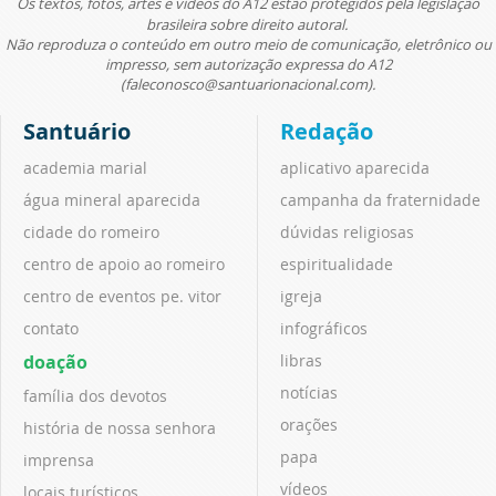
Os textos, fotos, artes e vídeos do A12 estão protegidos pela legislação
brasileira sobre direito autoral.
Não reproduza o conteúdo em outro meio de comunicação, eletrônico ou
impresso, sem autorização expressa do A12
(faleconosco@santuarionacional.com).
Santuário
Redação
academia marial
aplicativo aparecida
água mineral aparecida
campanha da fraternidade
cidade do romeiro
dúvidas religiosas
centro de apoio ao romeiro
espiritualidade
centro de eventos pe. vitor
igreja
contato
infográficos
doação
libras
notícias
família dos devotos
orações
história de nossa senhora
papa
imprensa
vídeos
locais turísticos