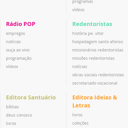
programas
vídeos
Rádio POP
Redentoristas
empregos
história pe. vitor
notícias
hospedagem santo afonso
ouça ao vivo
missionários redentoristas
programação
missões redentoristas
vídeos
notícias
obras sociais redentoristas
secretariado vocacional
Editora Santuário
Editora Ideias &
Letras
bíblias
livros
deus conosco
coleções
livros