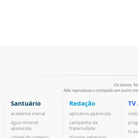
Os textos, fo
Não reproduza o conteúdo em outro meio
Santuário
Redação
TV
academia marial
aplicativo aparecida
notí
água mineral
campanha da
prog
aparecida
fraternidade
tv ao
cidade do romeiro
dúvidas religiosas