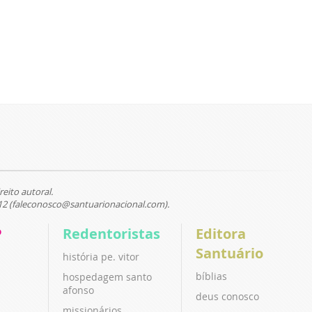
reito autoral.
12 (faleconosco@santuarionacional.com).
P
Redentoristas
Editora
Santuário
história pe. vitor
bíblias
hospedagem santo
afonso
deus conosco
missionários