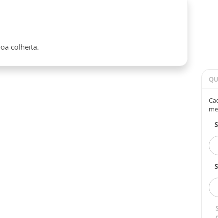
oa colheita.
QU
Cad
me
S