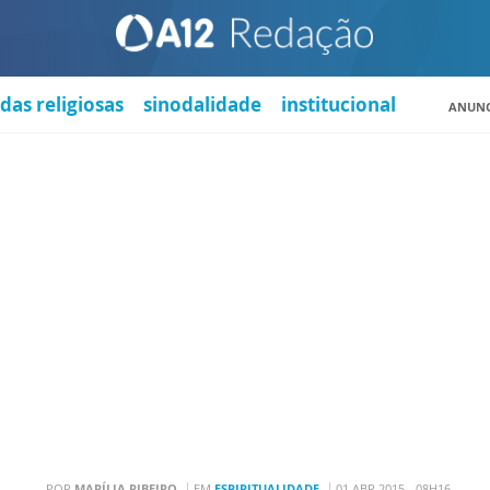
das religiosas
sinodalidade
institucional
ANUNC
POR
MARÍLIA RIBEIRO
EM
ESPIRITUALIDADE
01 ABR 2015 - 08H16