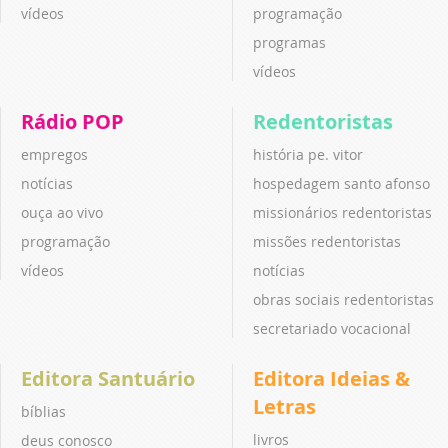
vídeos
programação
programas
vídeos
Rádio POP
Redentoristas
empregos
história pe. vitor
notícias
hospedagem santo afonso
ouça ao vivo
missionários redentoristas
programação
missões redentoristas
vídeos
notícias
obras sociais redentoristas
secretariado vocacional
Editora Santuário
Editora Ideias &
Letras
bíblias
livros
deus conosco