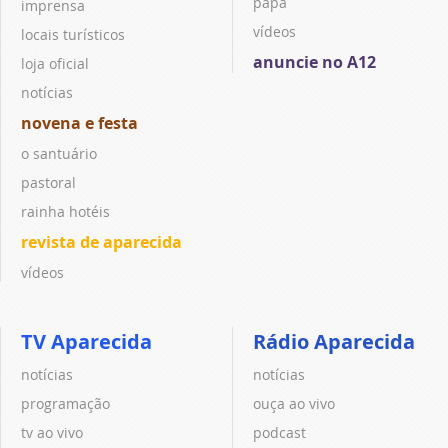
papa
imprensa
vídeos
locais turísticos
anuncie no A12
loja oficial
notícias
novena e festa
o santuário
pastoral
rainha hotéis
revista de aparecida
vídeos
TV Aparecida
Rádio Aparecida
notícias
notícias
programação
ouça ao vivo
tv ao vivo
podcast