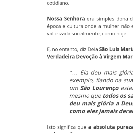
cotidiano.
Nossa Senhora
era simples dona 
época e cultura onde a mulher não
valorizada socialmente, como hoje.
E, no entanto, diz Dela
São Luís Mari
Verdadeira Devoção à Virgem Mar
“… Ela deu mais glór
exemplo, fiando na su
um
São Lourenço
esten
mesmo que
todos os s
deu mais glória a Deu
como eles jamais der
Isto significa que
a absoluta purez