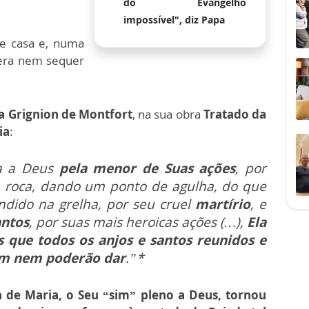
do Evangelho
impossível", diz Papa
de casa e, numa
 era nem sequer
a Grignion de Montfort
, na sua obra
Tratado da
ia
:
ia a Deus
pela menor de Suas ações
, por
a roca, dando um ponto de agulha, do que
dido na grelha, por seu cruel
martírio
, e
antos
, por suas mais heroicas ações (…),
Ela
s que todos os anjos e santos reunidos e
am nem poderão dar
.”*
a de Maria, o Seu “sim” pleno a Deus, tornou