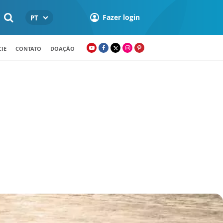
Fazer login
PT
IE
CONTATO
DOAÇÃO