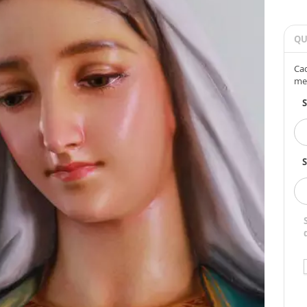
QU
Cad
me
S