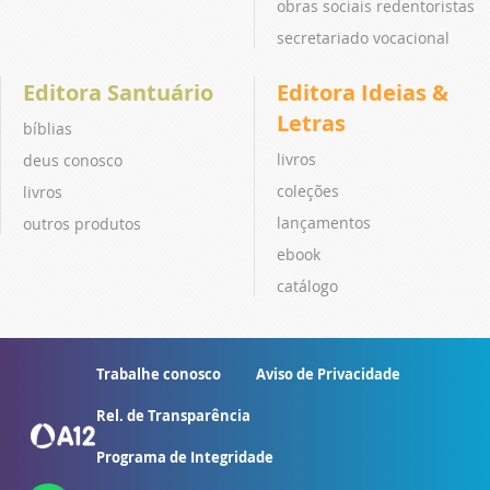
obras sociais redentoristas
secretariado vocacional
Editora Santuário
Editora Ideias &
Letras
bíblias
livros
deus conosco
coleções
livros
lançamentos
outros produtos
ebook
catálogo
Trabalhe conosco
Aviso de Privacidade
Rel. de Transparência
Programa de Integridade