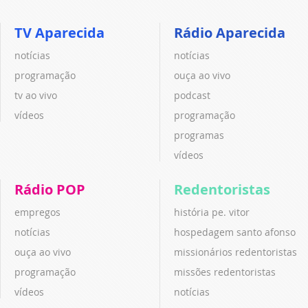
TV Aparecida
Rádio Aparecida
notícias
notícias
programação
ouça ao vivo
tv ao vivo
podcast
vídeos
programação
programas
vídeos
Rádio POP
Redentoristas
empregos
história pe. vitor
notícias
hospedagem santo afonso
ouça ao vivo
missionários redentoristas
programação
missões redentoristas
vídeos
notícias