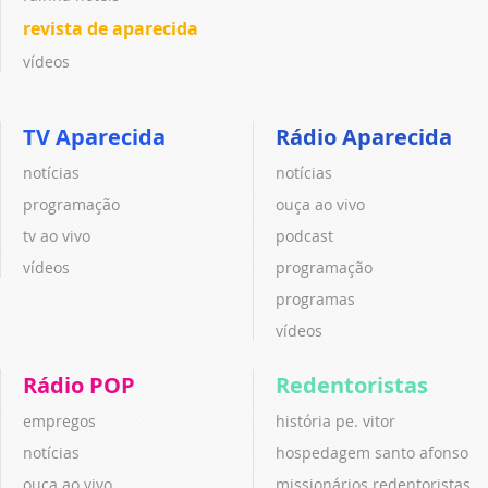
revista de aparecida
vídeos
TV Aparecida
Rádio Aparecida
notícias
notícias
programação
ouça ao vivo
tv ao vivo
podcast
vídeos
programação
programas
vídeos
Rádio POP
Redentoristas
empregos
história pe. vitor
notícias
hospedagem santo afonso
ouça ao vivo
missionários redentoristas