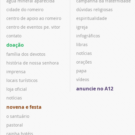
água mineral aparecida
campanha da fraternidade
cidade do romeiro
dúvidas religiosas
centro de apoio ao romeiro
espiritualidade
centro de eventos pe. vitor
igreja
contato
infográficos
doação
libras
notícias
família dos devotos
orações
história de nossa senhora
papa
imprensa
vídeos
locais turísticos
anuncie no A12
loja oficial
notícias
novena e festa
o santuário
pastoral
rainha hotéis