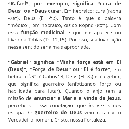
“Rafael”, por exemplo, significa “cura de
Deus” ou “Deus cura”.
Em hebraico: cura (rapha
-רפא), Deus (El -אל). Tanto é que a palavra
“médico”, em hebraico, diz-se Rophe (רופא). Com
essa
função medicinal
é que ele aparece no
Livro de Tobias (Tb 12,15). Por isso, sua invocação
nesse sentido seria mais apropriada.
“Gabriel” significa “Minha força está em El
(Deus)”, “Força de Deus” ou “El é forte”
, em
hebraico גבריאל Gabriy’el, Deus (El -אל) e גבר geber,
que significa guerreiro (enfatizando força ou
habilidade para lutar). Quando o anjo tem a
missão de
anunciar a Maria a vinda de Jesus
,
percebe-se essa conotação, que às vezes nos
escapa. O
guerreiro de Deus
veio nos dar o
Verdadeiro homem, Cristo, nossa Fortaleza.