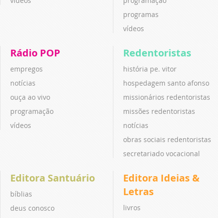
vídeos
programação
programas
vídeos
Rádio POP
Redentoristas
empregos
história pe. vitor
notícias
hospedagem santo afonso
ouça ao vivo
missionários redentoristas
programação
missões redentoristas
vídeos
notícias
obras sociais redentoristas
secretariado vocacional
Editora Santuário
Editora Ideias &
Letras
bíblias
livros
deus conosco