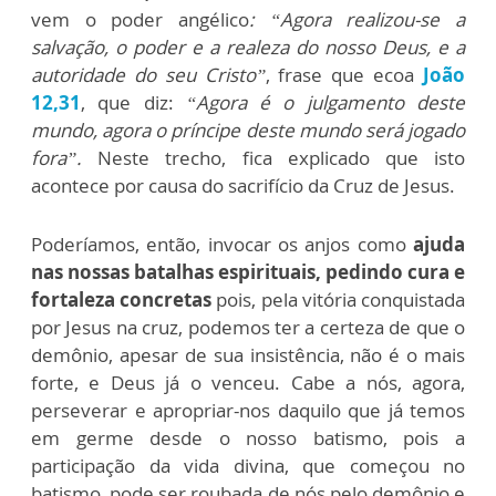
vem o poder angélico
: “Agora realizou-se a
salvação, o poder e a realeza do nosso Deus, e a
autoridade do seu Cristo”
, frase que ecoa
João
12,31
, que diz:
“Agora é o julgamento deste
mundo, agora o príncipe deste mundo será jogado
fora”.
Neste trecho, fica explicado que isto
acontece por causa do sacrifício da Cruz de Jesus.
Poderíamos, então, invocar os anjos como
ajuda
nas nossas batalhas espirituais, pedindo cura e
fortaleza concretas
pois, pela vitória conquistada
por Jesus na cruz, podemos ter a certeza de que o
demônio, apesar de sua insistência, não é o mais
forte, e Deus já o venceu. Cabe a nós, agora,
perseverar e apropriar-nos daquilo que já temos
em germe desde o nosso batismo, pois a
participação da vida divina, que começou no
batismo, pode ser roubada de nós pelo demônio e