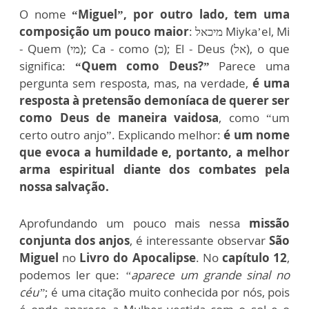
O nome
“Miguel”, por outro lado, tem uma
composição um pouco maior
: מיכאל Miyka’el, Mi
- Quem (מי); Ca - como (כ); El - Deus (אל), o que
significa:
“Quem como Deus?”
Parece uma
pergunta sem resposta, mas, na verdade,
é uma
resposta à pretensão demoníaca de querer ser
como Deus de maneira vaidosa
, como “um
certo outro anjo”. Explicando melhor:
é um nome
que evoca a humildade e, portanto, a melhor
arma espiritual diante dos combates pela
nossa salvação.
Aprofundando um pouco mais nessa
missão
conjunta dos anjos
, é interessante observar
São
Miguel
no
Livro do Apocalipse
. No
capítulo 12
,
podemos ler que:
“aparece um grande sinal no
céu”
; é uma citação muito conhecida por nós, pois