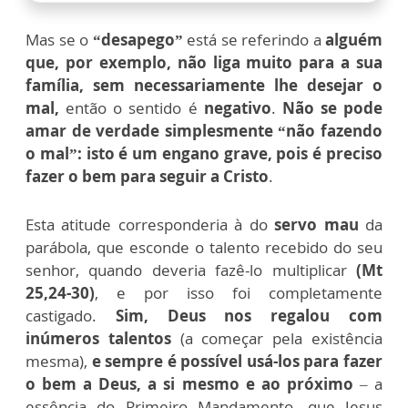
Mas se o
“desapego”
está se referindo a
alguém
que, por exemplo, não liga muito para a sua
família, sem necessariamente lhe desejar o
mal,
então o sentido é
negativo
.
Não se pode
amar de verdade simplesmente “não fazendo
o mal”: isto é um engano grave, pois é preciso
fazer o bem para seguir a Cristo
.
Esta atitude corresponderia à do
servo mau
da
parábola, que esconde o talento recebido do seu
senhor, quando deveria fazê-lo multiplicar
(Mt
25,24-30)
, e por isso foi completamente
castigado.
Sim, Deus nos regalou com
inúmeros talentos
(a começar pela existência
mesma),
e sempre é possível usá-los para fazer
o bem a Deus, a si mesmo e ao próximo
– a
essência do Primeiro Mandamento, que Jesus