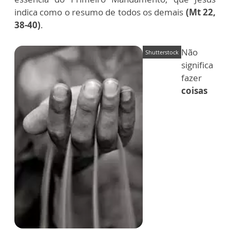
indica como o resumo de todos os demais
(Mt 22,
38-40)
.
Não
Shutterstock
significa
fazer
coisas