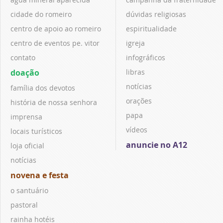
cidade do romeiro
dúvidas religiosas
centro de apoio ao romeiro
espiritualidade
centro de eventos pe. vitor
igreja
contato
infográficos
doação
libras
notícias
família dos devotos
orações
história de nossa senhora
papa
imprensa
vídeos
locais turísticos
anuncie no A12
loja oficial
notícias
novena e festa
o santuário
pastoral
rainha hotéis