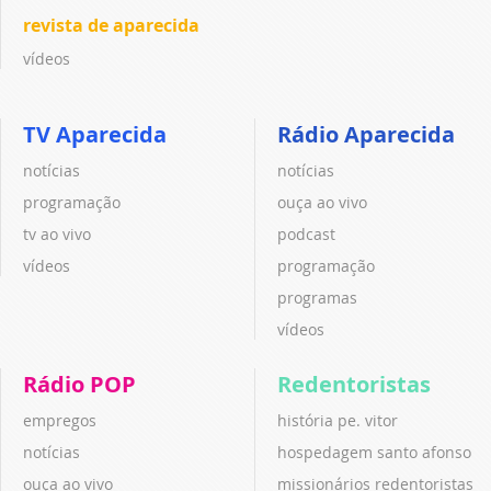
revista de aparecida
vídeos
TV Aparecida
Rádio Aparecida
notícias
notícias
programação
ouça ao vivo
tv ao vivo
podcast
vídeos
programação
programas
vídeos
Rádio POP
Redentoristas
empregos
história pe. vitor
notícias
hospedagem santo afonso
ouça ao vivo
missionários redentoristas