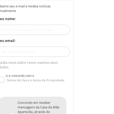
astre seu e-mail e receba notícias
nsalmente
Seu nome:
eu email:
Saiba mais sobre como usamos seus
dados
Li e concordo com o
Termo de Uso
e o
Aviso de Privacidade
Concordo em receber
mensagens da Casa da Mãe
Aparecida, através do