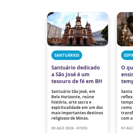
SANTUÁRIOS
ESPI
Santuário dedicado
O qu
a São José é um
ensi
tesouro de fé em BH
temp
Santuário São José, em
Santa
Belo Horizonte, reúne
reflex
história, arte sacra e
tempo
espiritualidade em um dos
como 
mais importantes destinos
trans
religiosos de Minas.
com a
08 AGO 2026 - 07H55
07 AGO