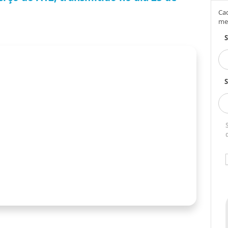
Cad
me
S