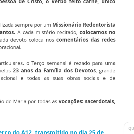
essoa de Cristo, o Verbo feito carne, único
alizada sempre por um
Missionário Redentorista
antos.
A cada mistério recitado,
colocamos no
da devoto coloca nos
comentários das redes
racional.
rticulares, o Terço semanal é rezado para uma
pelos
23 anos da Família dos Devotos
, grande
cional e todas as suas obras sociais e de
são de Maria por todas as
vocações: sacerdotais,
QU
Terço do A12, transmitido no dia 25 de