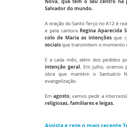
Nova, que tem o seu centro na p
Salvador do mundo.
A oração do Santo Terço no A12
é re
e pela cantora
Regina Aparecida S
colo de Maria as intenções
que ca
sociais
que transmitem o momento o
E a cada mês, além dos pedidos pa
intenção geral
. Em julho, oramos 
obra que mantém o Santuário Na
evangelização.
Em
agosto
, vamos pedir a interces
religiosas, familiares e leigas.
Assista e reze o mais recente 