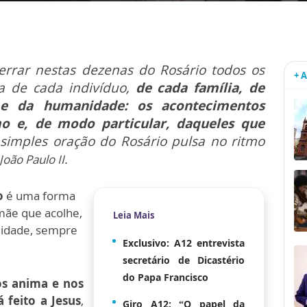
rrar nestas dezenas do Rosário todos os
+ 
 de cada indivíduo,
de cada família, de
 e da humanidade: os acontecimentos
o e, de modo particular, daqueles que
simples oração do Rosário pulsa no ritmo
João Paulo II.
o
é uma forma
mãe que acolhe,
Leia Mais
 idade, sempre
Exclusivo: A12 entrevista
secretário de Dicastério
do Papa Francisco
os anima e nos
 feito a Jesus
,
Giro A12: “O papel da