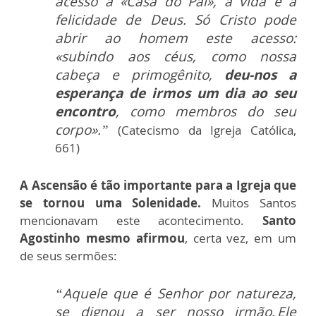
acesso à «Casa do Pai», à vida e à
felicidade de Deus. Só Cristo pode
abrir ao homem este acesso:
«subindo aos céus, como nossa
cabeça e primogênito,
deu-nos a
esperança de irmos um dia ao seu
encontro
, como membros do seu
corpo».”
(Catecismo da Igreja Católica,
661)
A Ascensão é tão importante para a Igreja que
se tornou uma Solenidade.
Muitos Santos
mencionavam este acontecimento.
Santo
Agostinho mesmo afirmou
, certa vez, em um
de seus sermões:
“Aquele que é Senhor por natureza,
se dignou a ser nosso irmão. Ele