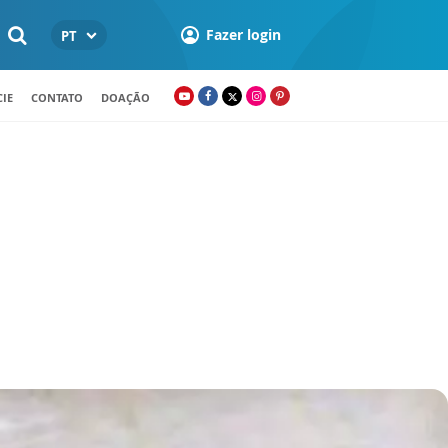
Fazer login
PT
IE
CONTATO
DOAÇÃO