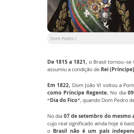
Dom Pedro I
De 1815 a 1821,
o Brasil tornou–se 
assumiu a condição de
Rei (Príncipe)
Em 1822,
Dom João VI voltou a Portu
como Príncipe Regente.
No dia
09
“Dia do Fico”
, quando Dom Pedro de
No dia
07 de setembro do mesmo 
cujo real significado ainda hoje é ba
o
Brasil não é um país indepen