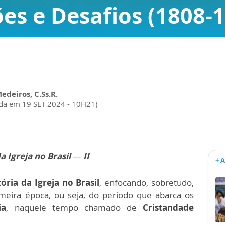
es e Desafios (1808-
Medeiros, C.Ss.R.
da em 19 SET 2024 - 10H21)
a Igreja no Brasil — II
+ 
tória da Igreja no Brasil
, enfocando, sobretudo,
imeira época, ou seja, do período que abarca os
ia
, naquele tempo chamado de
Cristandade