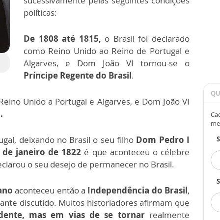
sucessivamente pelas seguintes condições
políticas:
De 1808 até 1815,
o Brasil foi declarado
como Reino Unido ao Reino de Portugal e
Algarves, e Dom João VI tornou-se o
Príncipe Regente do Brasil
.
QU
Reino Unido a Portugal e Algarves, e Dom João VI
.
Cad
me
gal, deixando no Brasil o seu filho
Dom Pedro I
 de janeiro de 1822
é que aconteceu o célebre
clarou o seu desejo de permanecer no Brasil.
S
ano
aconteceu então a
Independência do Brasil
,
stante discutido. Muitos historiadores afirmam que
dente, mas em vias de se tornar
realmente