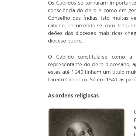
Os Cabildos se tornaram importantes
consciência do clero e como em ge
Conselho das Índias, isto muitas v
cabildo, recorrendo-se com frequê
deões das dioceses mais ricas ch
diocese pobre.
O Cabildo constituía-se como a
representante do clero diocesano, ap
estes até 1540 tinham um título muit
Direito Canônico. Só em 1541 as par
As ordens religiosas