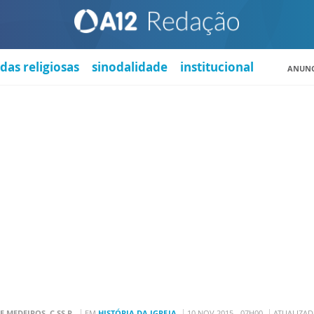
das religiosas
sinodalidade
institucional
ANUNC
E MEDEIROS, C.SS.R.
EM
HISTÓRIA DA IGREJA
10 NOV 2015 - 07H00
ATUALIZADA