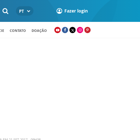
Fazer login
PT
IE
CONTATO
DOAÇÃO
 EM 21 SET 2017 - 09H38