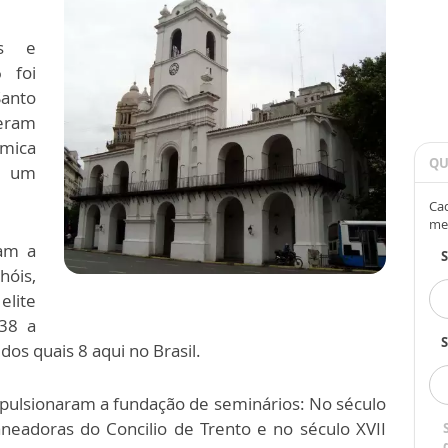
os e
 foi
Santo
 eram
mica
QU
e um
Cad
me
ram a
óis,
lite
538 a
S
os quais 8 aqui no Brasil.
pulsionaram a fundação de seminários: No século
aneadoras do Concilio de Trento e no século XVII