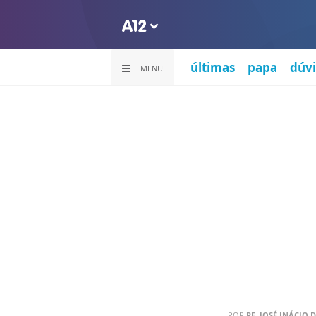
últimas
papa
dúvi
MENU
POR
PE. JOSÉ INÁCIO D