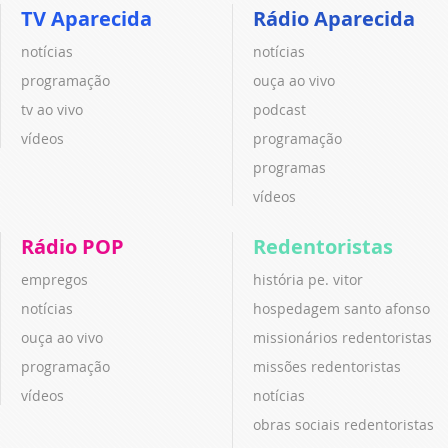
TV Aparecida
Rádio Aparecida
notícias
notícias
programação
ouça ao vivo
tv ao vivo
podcast
vídeos
programação
programas
vídeos
Rádio POP
Redentoristas
empregos
história pe. vitor
notícias
hospedagem santo afonso
ouça ao vivo
missionários redentoristas
programação
missões redentoristas
vídeos
notícias
obras sociais redentoristas