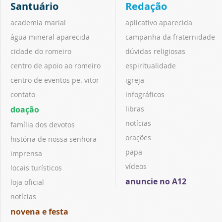
Santuário
Redação
academia marial
aplicativo aparecida
água mineral aparecida
campanha da fraternidade
cidade do romeiro
dúvidas religiosas
centro de apoio ao romeiro
espiritualidade
centro de eventos pe. vitor
igreja
contato
infográficos
doação
libras
notícias
família dos devotos
orações
história de nossa senhora
papa
imprensa
vídeos
locais turísticos
anuncie no A12
loja oficial
notícias
novena e festa