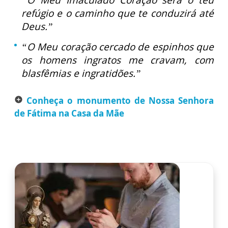
“O Meu Imaculado Coração será o teu
refúgio e o caminho que te conduzirá até
Deus.”
“O Meu coração cercado de espinhos que
os homens ingratos me cravam, com
blasfêmias e ingratidões.”
Conheça o monumento de Nossa Senhora
add_circle
de Fátima na Casa da Mãe