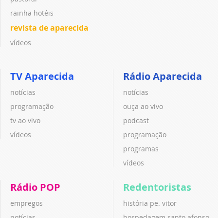
rainha hotéis
revista de aparecida
vídeos
TV Aparecida
Rádio Aparecida
notícias
notícias
programação
ouça ao vivo
tv ao vivo
podcast
vídeos
programação
programas
vídeos
Rádio POP
Redentoristas
empregos
história pe. vitor
notícias
hospedagem santo afonso