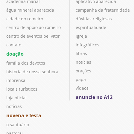
academia marial
aplicativo aparecida
água mineral aparecida
campanha da fraternidade
cidade do romeiro
dúvidas religiosas
centro de apoio ao romeiro
espiritualidade
centro de eventos pe. vitor
igreja
contato
infográficos
doação
libras
notícias
família dos devotos
orações
história de nossa senhora
papa
imprensa
vídeos
locais turísticos
anuncie no A12
loja oficial
notícias
novena e festa
o santuário
pastoral