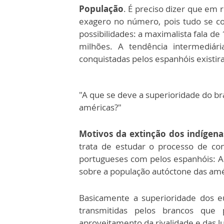
População
. É preciso dizer que em 
exagero no número, pois tudo se co
possibilidades: a maximalista fala de
milhões. A tendência intermediári
conquistadas pelos espanhóis existir
"A que se deve a superioridade do b
américas?"
Motivos da extinção dos indígena
trata de estudar o processo de con
portugueses com pelos espanhóis: A
sobre a população autóctone das amé
Basicamente a superioridade dos e
transmitidas pelos brancos qu
aproveitamento da rivalidade e das lu