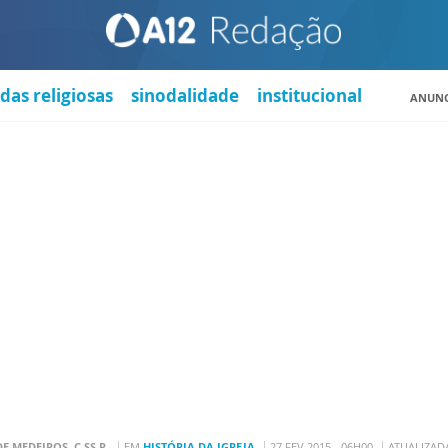
das religiosas
sinodalidade
institucional
ANUNC
DE MEDEIROS, C.SS.R.
EM
HISTÓRIA DA IGREJA
27 FEV 2015 - 06H00
ATUALIZADA