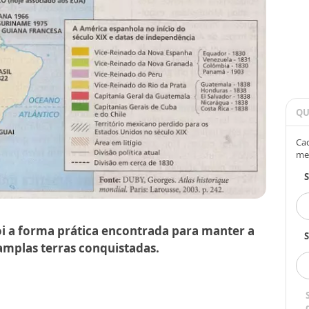
QU
Cad
me
oi a forma prática encontrada para manter a
S
mplas terras conquistadas.