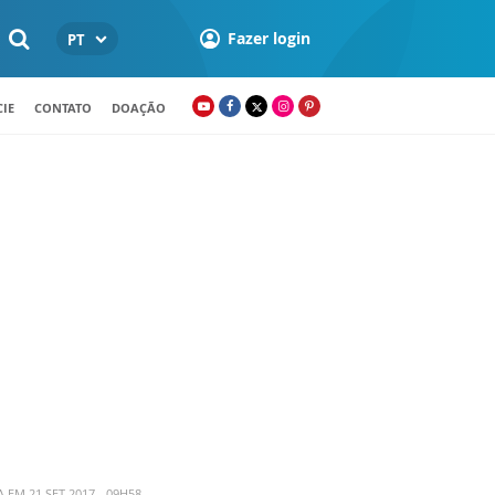
Fazer login
PT
IE
CONTATO
DOAÇÃO
 EM 21 SET 2017 - 09H58