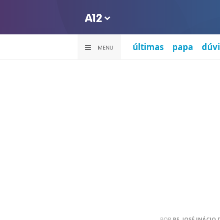
últimas
papa
dúvi
MENU
POR
PE. JOSÉ INÁCIO 