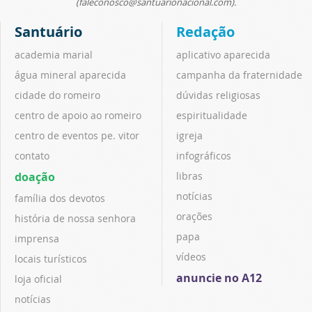
(faleconosco@santuarionacional.com).
Santuário
Redação
academia marial
aplicativo aparecida
água mineral aparecida
campanha da fraternidade
cidade do romeiro
dúvidas religiosas
centro de apoio ao romeiro
espiritualidade
centro de eventos pe. vitor
igreja
contato
infográficos
doação
libras
notícias
família dos devotos
orações
história de nossa senhora
papa
imprensa
vídeos
locais turísticos
anuncie no A12
loja oficial
notícias