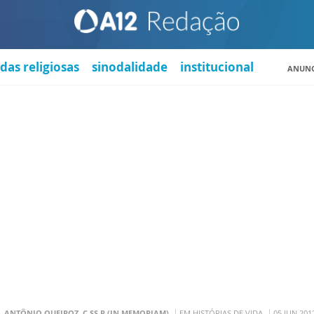
das religiosas
sinodalidade
institucional
ANUNC
. ANTÔNIO QUEIROZ, C.SS.R (IN MEMORIAM)
EM HISTÓRIAS DE VIDA
05 JUN 201