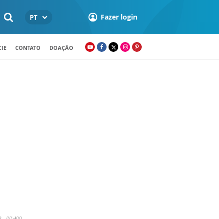
Fazer login
PT
IE
CONTATO
DOAÇÃO
2 - 00H00