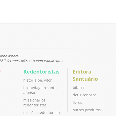
reito autoral.
12 (faleconosco@santuarionacional.com).
P
Redentoristas
Editora
Santuário
história pe. vitor
bíblias
hospedagem santo
afonso
deus conosco
missionários
livros
redentoristas
outros produtos
missões redentoristas