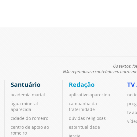
Os textos, fo
Não reproduza o conteúdo em outro meio
Santuário
Redação
TV
academia marial
aplicativo aparecida
notí
água mineral
campanha da
prog
aparecida
fraternidade
tv ao
cidade do romeiro
dúvidas religiosas
víde
centro de apoio ao
espiritualidade
romeiro
igreja