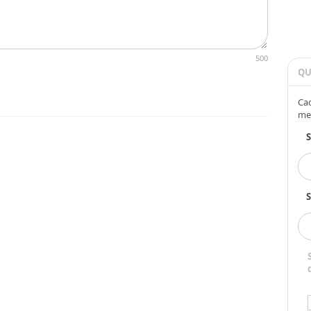
500
QU
Cad
me
S