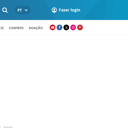
Fazer login
PT
IE
CONTATO
DOAÇÃO
2 - 00H00