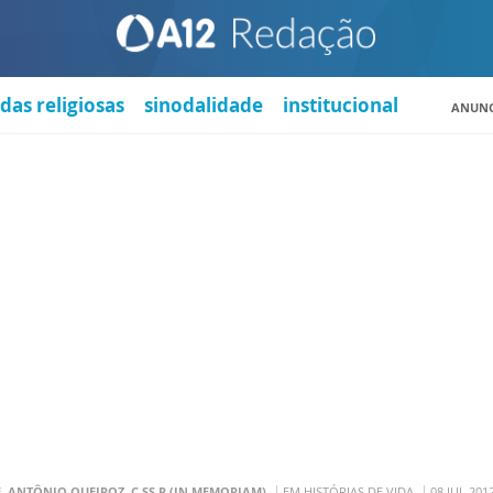
das religiosas
sinodalidade
institucional
ANUNC
. ANTÔNIO QUEIROZ, C.SS.R (IN MEMORIAM)
EM HISTÓRIAS DE VIDA
08 JUL 201