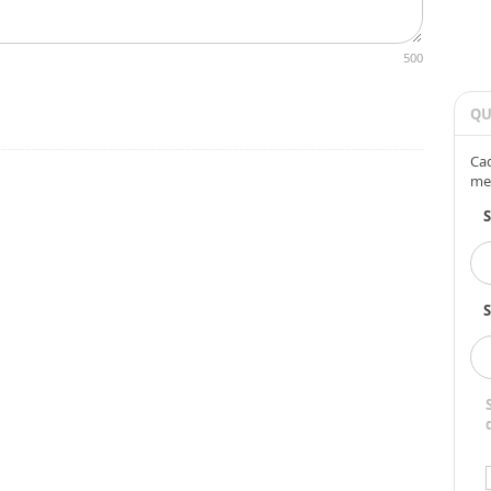
500
QU
Cad
me
S