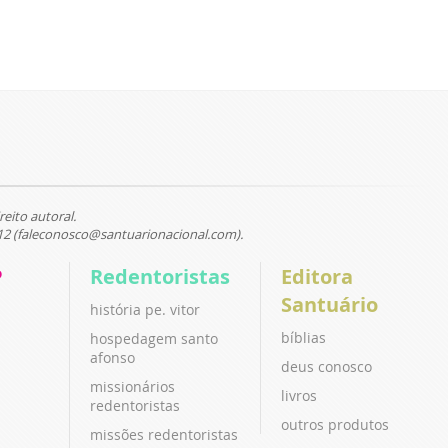
reito autoral.
12 (faleconosco@santuarionacional.com).
P
Redentoristas
Editora
Santuário
história pe. vitor
bíblias
hospedagem santo
afonso
deus conosco
missionários
livros
redentoristas
outros produtos
missões redentoristas