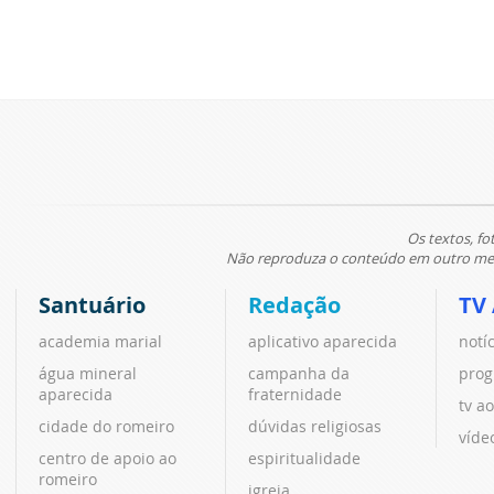
Os textos, fo
Não reproduza o conteúdo em outro meio
Santuário
Redação
TV
academia marial
aplicativo aparecida
notí
água mineral
campanha da
prog
aparecida
fraternidade
tv ao
cidade do romeiro
dúvidas religiosas
víde
centro de apoio ao
espiritualidade
romeiro
igreja