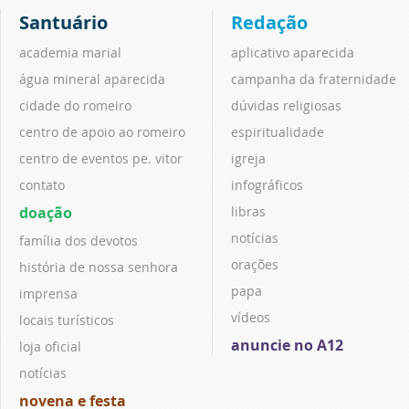
Santuário
Redação
academia marial
aplicativo aparecida
água mineral aparecida
campanha da fraternidade
cidade do romeiro
dúvidas religiosas
centro de apoio ao romeiro
espiritualidade
centro de eventos pe. vitor
igreja
contato
infográficos
doação
libras
notícias
família dos devotos
orações
história de nossa senhora
papa
imprensa
vídeos
locais turísticos
anuncie no A12
loja oficial
notícias
novena e festa