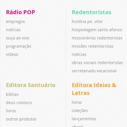
Rádio POP
Redentoristas
empregos
história pe. vitor
notícias
hospedagem santo afonso
ouça ao vivo
missionários redentoristas
programação
missões redentoristas
vídeos
notícias
obras sociais redentoristas
secretariado vocacional
Editora Santuário
Editora Ideias &
Letras
bíblias
livros
deus conosco
coleções
livros
lançamentos
outros produtos
ebook