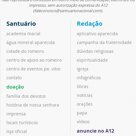
impresso, sem autorização expressa do A12
(faleconosco@santuarionacional.com).
Santuário
Redação
academia marial
aplicativo aparecida
água mineral aparecida
campanha da fraternidade
cidade do romeiro
dúvidas religiosas
centro de apoio ao romeiro
espiritualidade
centro de eventos pe. vitor
igreja
contato
infográficos
doação
libras
notícias
família dos devotos
orações
história de nossa senhora
papa
imprensa
vídeos
locais turísticos
anuncie no A12
loja oficial