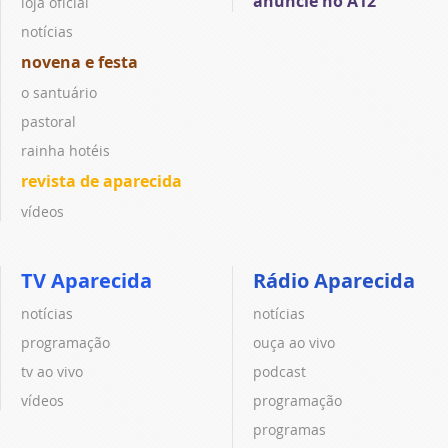
anuncie no A12
loja oficial
notícias
novena e festa
o santuário
pastoral
rainha hotéis
revista de aparecida
vídeos
TV Aparecida
Rádio Aparecida
notícias
notícias
programação
ouça ao vivo
tv ao vivo
podcast
vídeos
programação
programas