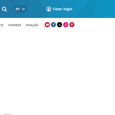
Fazer login
PT
IE
CONTATO
DOAÇÃO
4 - 08H00