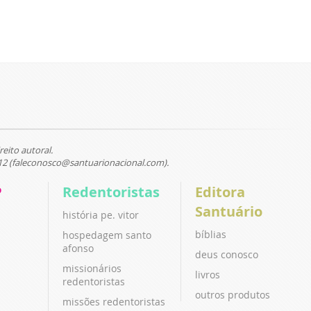
reito autoral.
12 (faleconosco@santuarionacional.com).
P
Redentoristas
Editora
Santuário
história pe. vitor
bíblias
hospedagem santo
afonso
deus conosco
missionários
livros
redentoristas
outros produtos
missões redentoristas