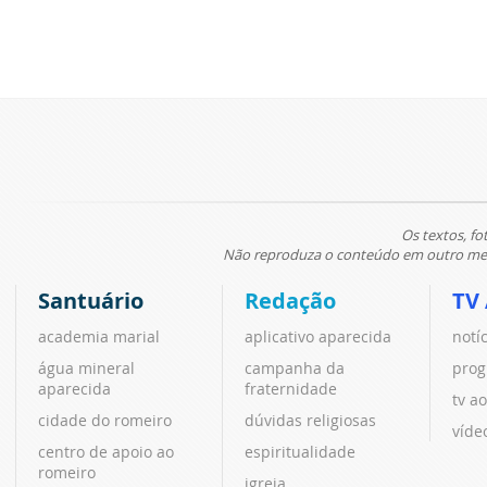
Os textos, fo
Não reproduza o conteúdo em outro meio
Santuário
Redação
TV
academia marial
aplicativo aparecida
notí
água mineral
campanha da
prog
aparecida
fraternidade
tv ao
cidade do romeiro
dúvidas religiosas
víde
centro de apoio ao
espiritualidade
romeiro
igreja