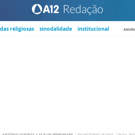
das religiosas
sinodalidade
institucional
ANUNC
. ANTÔNIO QUEIROZ, C.SS.R (IN MEMORIAM)
EM HISTÓRIAS DE VIDA
09 JUL 201