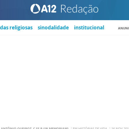
das religiosas
sinodalidade
institucional
ANUNC
. ANTÔNIO QUEIROZ, C.SS.R (IN MEMORIAM)
EM HISTÓRIAS DE VIDA
16 NOV 201