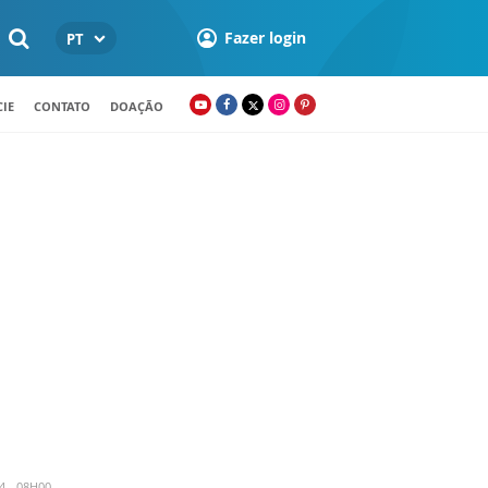
Fazer login
PT
IE
CONTATO
DOAÇÃO
4 - 08H00