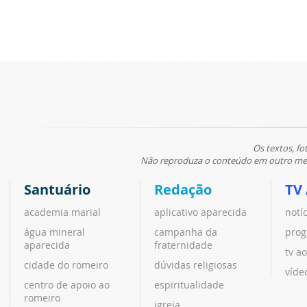
Os textos, fo
Não reproduza o conteúdo em outro meio
Santuário
Redação
TV
academia marial
aplicativo aparecida
notí
água mineral
campanha da
prog
aparecida
fraternidade
tv ao
cidade do romeiro
dúvidas religiosas
víde
centro de apoio ao
espiritualidade
romeiro
igreja