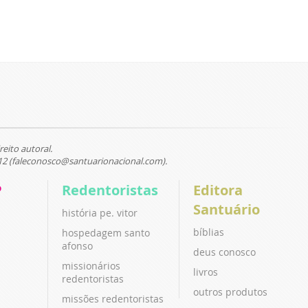
reito autoral.
12 (faleconosco@santuarionacional.com).
P
Redentoristas
Editora
Santuário
história pe. vitor
bíblias
hospedagem santo
afonso
deus conosco
missionários
livros
redentoristas
outros produtos
missões redentoristas